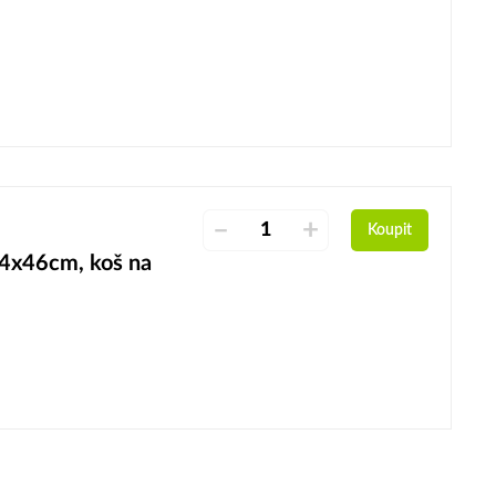
–
+
Koupit
4x46cm, koš na