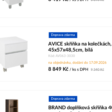
8 890
Kč
Doprava zdarma
AVICE skříňka na kolečkách,
45x57x48,5cm, bílá
Kód: AV063-3030
na objednávku, dodání do 17.09.2026
8 849
Kč
/ ks
s DPH
9 340
Kč
Doprava zdarma
BRAND doplňková skříňka 