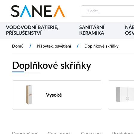
VODOVODNÍ BATERIE,
SANITÁRNÍ
NÁB
PŘÍSLUŠENSTVÍ
KERAMIKA
OSV
/
/
Domů
Nábytek, osvětlení
Doplňkové skříňky
Doplňkové skříňky
Vysoké
Doporučené
Cena vzest.
Cena sest.
Prodejnos