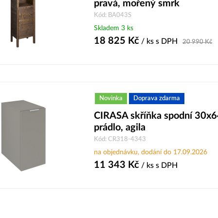
pravá, mořený smrk
Kód: BA043S
Skladem 3 ks
18 825
Kč
/ ks
s DPH
20 990
Kč
Novinka
Doprava zdarma
CIRASA skříňka spodní 30x6
prádlo, agila
Kód: CR318-4343
na objednávku, dodání do 17.09.2026
11 343
Kč
/ ks
s DPH