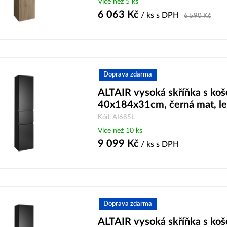
Více než 5 ks
6 063
Kč
/ ks
s DPH
6 590
Kč
Doprava zdarma
ALTAIR vysoká skříňka s ko
40x184x31cm, černá mat, l
Kód: AI685L
Více než 10 ks
9 099
Kč
/ ks
s DPH
Doprava zdarma
ALTAIR vysoká skříňka s ko