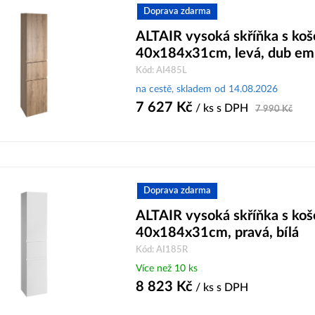
Doprava zdarma
ALTAIR vysoká skříňka s ko
40x184x31cm, levá, dub em
Kód: AI485L
na cestě, skladem od 14.08.2026
7 627
Kč
/ ks
s DPH
7 990
Kč
Doprava zdarma
ALTAIR vysoká skříňka s ko
40x184x31cm, pravá, bílá
Kód: AI185R
Více než 10 ks
8 823
Kč
/ ks
s DPH