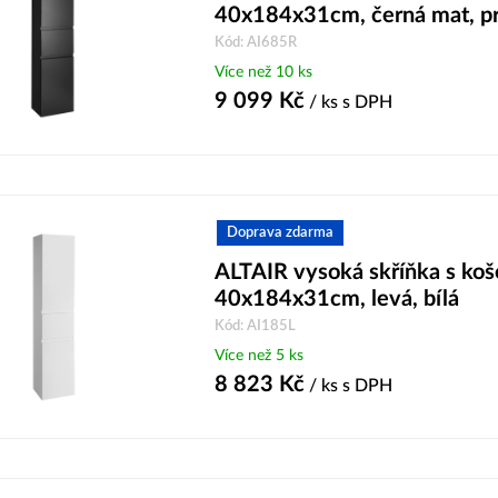
40x184x31cm, černá mat, p
Kód: AI685R
Více než 10 ks
9 099
Kč
/ ks
s DPH
Doprava zdarma
ALTAIR vysoká skříňka s ko
40x184x31cm, levá, bílá
Kód: AI185L
Více než 5 ks
8 823
Kč
/ ks
s DPH