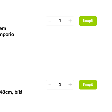
–
+
Koupit
šem
mporio
–
+
Koupit
48cm, bílá