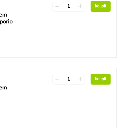
–
+
Koupit
šem
porio
–
+
Koupit
šem