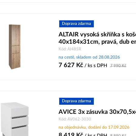
Doprava zdarma
ALTAIR vysoká skříňka s ko
40x184x31cm, pravá, dub e
Kód: AI485R
na cestě, skladem od 28.08.2026
7 627
Kč
/ ks
s DPH
7 990
Kč
Doprava zdarma
AVICE 3x zásuvka 30x70,5x
Kód: AV062-3030
na objednávku, dodání do 17.09.2026
8 419
Kč
/ ks
s DPH