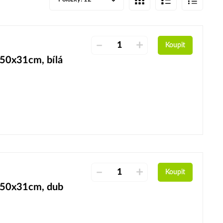
–
+
Koupit
50x31cm, bílá
–
+
Koupit
150x31cm, dub