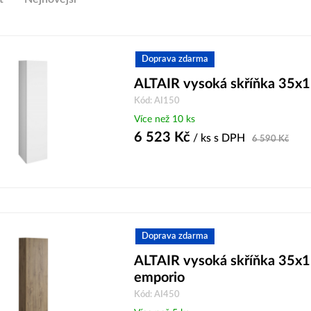
Doprava zdarma
ALTAIR vysoká skříňka 35x1
Kód: AI150
Více než 10 ks
6 523
Kč
/ ks
s DPH
6 590
Kč
Doprava zdarma
ALTAIR vysoká skříňka 35x
emporio
Kód: AI450