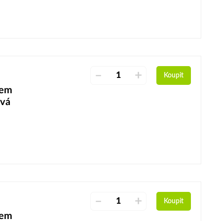
–
+
Koupit
šem
evá
–
+
Koupit
šem