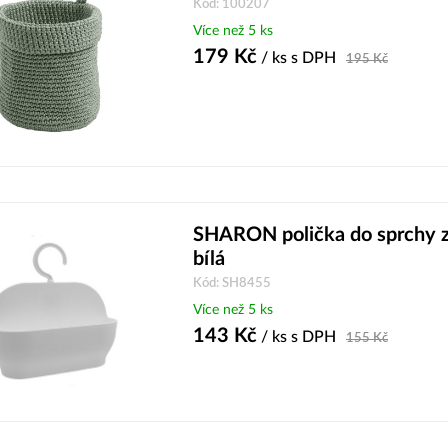
Kód: 100207
Více než 5 ks
179
Kč
/ ks
s DPH
195
Kč
SHARON polička do sprchy zá
bílá
Kód: SH8455
Více než 5 ks
143
Kč
/ ks
s DPH
155
Kč