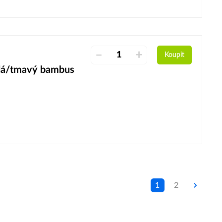
–
+
Koupit
edá/tmavý bambus
1
2