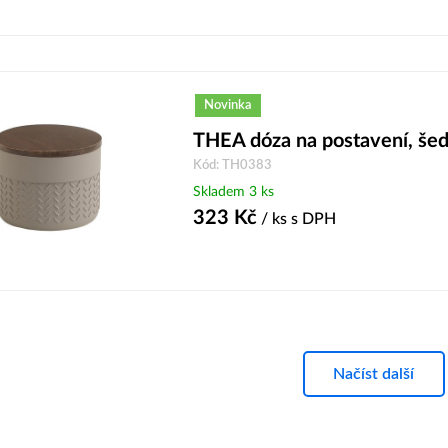
Novinka
THEA dóza na postavení, š
Kód: TH0383
Skladem 3 ks
323
Kč
/ ks
s DPH
Načíst další