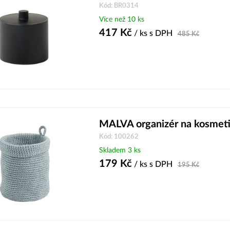
Kód: BR0314
Více než 10 ks
417
Kč
/ ks
s DPH
485
Kč
MALVA organizér na kosmeti
Kód: 100262
Skladem 3 ks
179
Kč
/ ks
s DPH
195
Kč