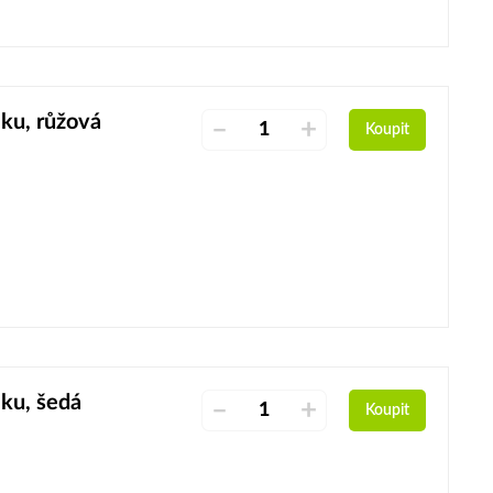
ku, růžová
–
+
Koupit
ku, šedá
–
+
Koupit