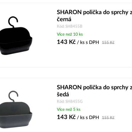
SHARON polička do sprchy zá
černá
Kód: SH8455B
Více než 10 ks
143
Kč
/ ks
s DPH
155
Kč
SHARON polička do sprchy zá
šedá
Kód: SH8455G
Více než 5 ks
143
Kč
/ ks
s DPH
155
Kč