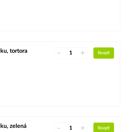
u, tortora
–
+
Koupit
ku, zelená
–
+
Koupit