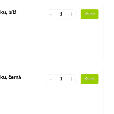
u, bílá
–
+
Koupit
ku, černá
–
+
Koupit