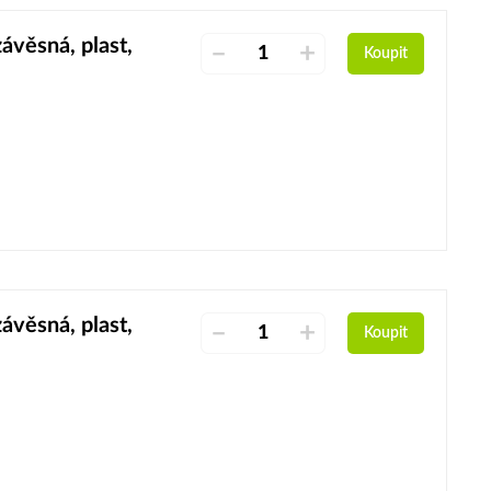
věsná, plast,
–
+
Koupit
věsná, plast,
–
+
Koupit