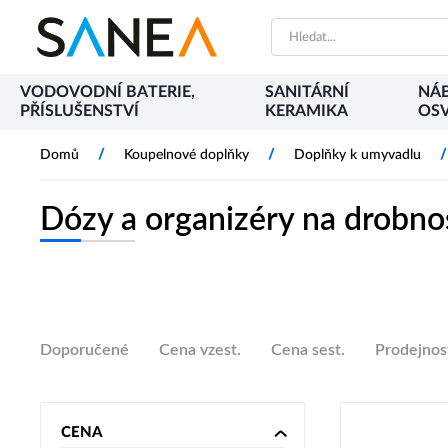
VODOVODNÍ BATERIE,
SANITÁRNÍ
NÁB
PŘÍSLUŠENSTVÍ
KERAMIKA
OSV
/
/
/
Domů
Koupelnové doplňky
Doplňky k umyvadlu
Dózy a organizéry na drobno
Doporučené
Cena vzest.
Cena sest.
Prodejnos
CENA