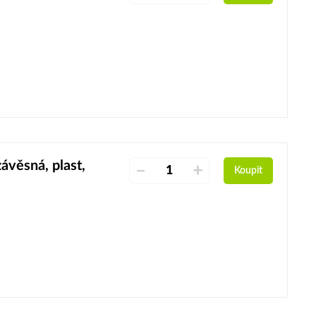
věsná, plast,
–
+
Koupit