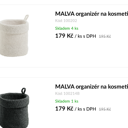
MALVA organizér na kosmetik
Kód: 100202
Skladem 4 ks
179
Kč
/ ks
s DPH
195
Kč
MALVA organizér na kosmeti
Kód: 100214B
Skladem 1 ks
179
Kč
/ ks
s DPH
195
Kč