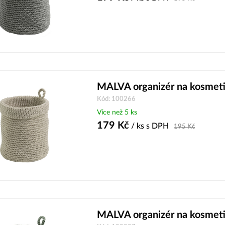
MALVA organizér na kosmetik
Kód: 100266
Více než 5 ks
179
Kč
/ ks
s DPH
195
Kč
MALVA organizér na kosmeti