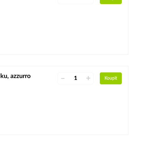
ku, azzurro
–
+
Koupit