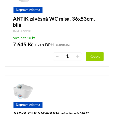
Doprava zdarma
ANTIK závěsná WC mísa, 36x53cm,
bílá
Kód: AN320
Více než 10 ks
7 645
Kč
/ ks
s DPH
8 890
Kč
–
+
Koupit
Doprava zdarma
AVVA CLEANWASH závěsná WC