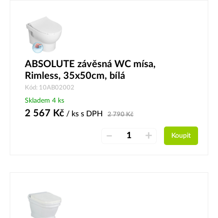
ABSOLUTE závěsná WC mísa,
Rimless, 35x50cm, bílá
Kód: 10AB02002
Skladem 4 ks
2 567
Kč
/ ks
s DPH
2 790
Kč
–
+
Koupit