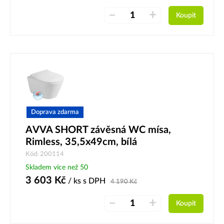
–
+
Koupit
Doprava zdarma
AVVA SHORT závěsná WC mísa,
Rimless, 35,5x49cm, bílá
Kód: 200114
Skladem více než 50
3 603
Kč
/ ks
s DPH
4 190
Kč
–
+
Koupit