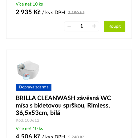
Více než 10 ks
2 935
Kč
/ ks
s DPH
3 190
Kč
–
+
Koupit
Doprava zdarma
BRILLA CLEANWASH závěsná WC
mísa s bidetovou sprškou, Rimless,
36,5x53cm, bílá
Kód: 100612
Více než 10 ks
4 506
Kč
/ ks
s DPH
5 240
Kč