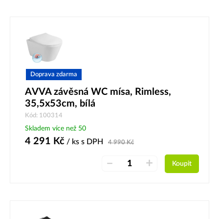
Doprava zdarma
AVVA závěsná WC mísa, Rimless,
35,5x53cm, bílá
Kód: 100314
Skladem více než 50
4 291
Kč
/ ks
s DPH
4 990
Kč
–
+
Koupit