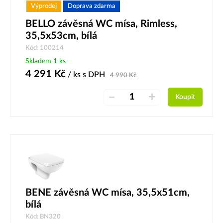
Výprodej
Doprava zdarma
BELLO závěsná WC mísa, Rimless,
35,5x53cm, bílá
Kód: 100214
Skladem 1 ks
4 291
Kč
/ ks
s DPH
4 990
Kč
–
+
Koupit
BENE závěsná WC mísa, 35,5x51cm,
bílá
Kód: BN320