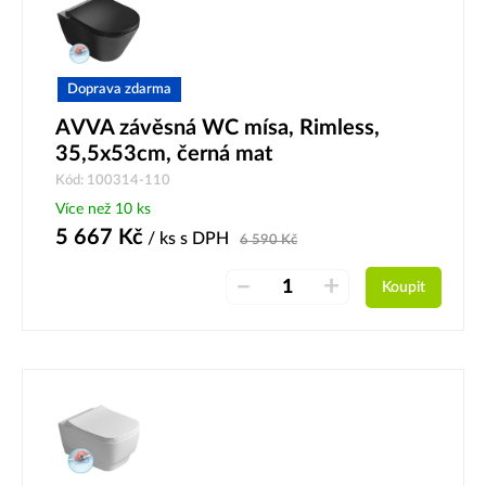
Doprava zdarma
AVVA závěsná WC mísa, Rimless,
35,5x53cm, černá mat
Kód: 100314-110
Více než 10 ks
5 667
Kč
/ ks
s DPH
6 590
Kč
–
+
Koupit