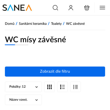
/
/
/
Domů
Sanitární keramika
Toalety
WC závěsné
WC mísy závěsné
Zobrazit dle filtru
Položky:
12
Název vzest.