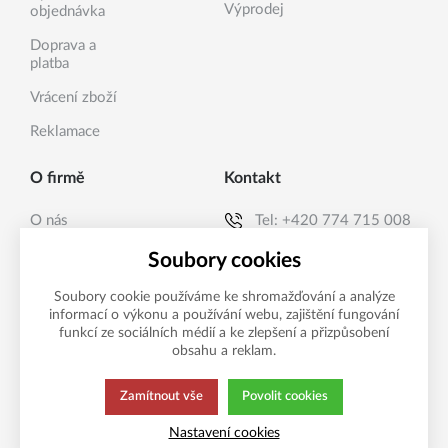
Výprodej
objednávka
Doprava a
platba
Vrácení zboží
Reklamace
O firmě
Kontakt
O nás
Tel:
+420 774 715 008
Kontakty
E-mail:
info@sanea.cz
Soubory cookies
Soubory cookie používáme ke shromažďování a analýze
informací o výkonu a používání webu, zajištění fungování
Možnosti platby
funkcí ze sociálních médií a ke zlepšení a přizpůsobení
obsahu a reklam.
Zamítnout vše
Povolit cookies
Tato stránka používá soubory cookies.
Zásady ochrany
Nastavení cookies
Klikněte pro více informací.
osobních údajů