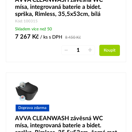
mísa, integrovaná baterie a bidet.
sprška, Rimless, 35,5x53cm, bílá
Kód: 100315
Skladem více než 50
7 267
Kč
/ ks
s DPH
8 450
Kč
–
+
Koupit
Doprava zdarma
AVVA CLEANWASH závěsná WC
mísa, integrovaná baterie a bidet.