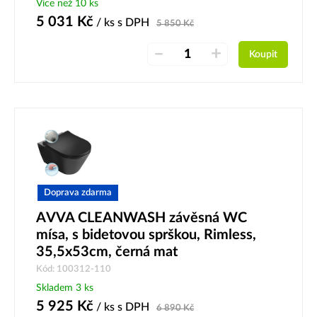
Více než 10 ks
5 031
Kč
/ ks
s DPH
5 850
Kč
–
+
Koupit
Doprava zdarma
AVVA CLEANWASH závěsná WC
mísa, s bidetovou sprškou, Rimless,
35,5x53cm, černá mat
Kód: 100312-110
Skladem 3 ks
5 925
Kč
/ ks
s DPH
6 890
Kč