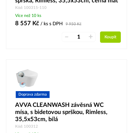
sprška, Rimless, 35,5x53cm, černá mat
Kód: 100315-110
Více než 10 ks
8 557
Kč
/ ks
s DPH
9 950
Kč
–
+
Koupit
Doprava zdarma
AVVA CLEANWASH závěsná WC
mísa, s bidetovou sprškou, Rimless,
35,5x53cm, bílá
Kód: 100312