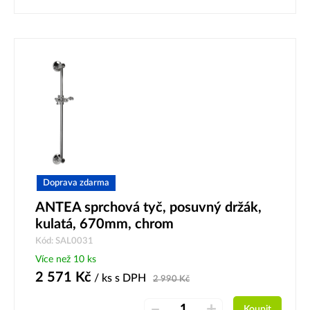
Doprava zdarma
ANTEA sprchová tyč, posuvný držák,
kulatá, 670mm, chrom
Kód: SAL0031
Více než 10 ks
2 571
Kč
/ ks
s DPH
2 990
Kč
–
+
Koupit