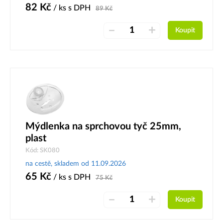
82
Kč
/ ks
s DPH
89
Kč
–
+
Koupit
Mýdlenka na sprchovou tyč 25mm,
plast
Kód: SK080
na cestě, skladem od 11.09.2026
65
Kč
/ ks
s DPH
75
Kč
–
+
Koupit