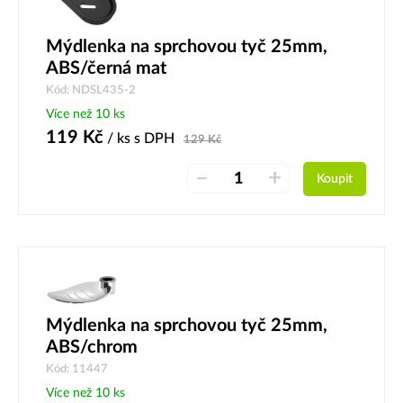
Mýdlenka na sprchovou tyč 25mm,
ABS/černá mat
Kód: NDSL435-2
Více než 10 ks
119
Kč
/ ks
s DPH
129
Kč
–
+
Koupit
Mýdlenka na sprchovou tyč 25mm,
ABS/chrom
Kód: 11447
Více než 10 ks