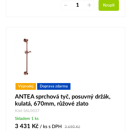
–
+
Koupit
Výprodej
Doprava zdarma
ANTEA sprchová tyč, posuvný držák,
kulatá, 670mm, růžové zlato
Kód: SAL0037
Skladem 1 ks
3 431
Kč
/ ks
s DPH
3 690
Kč