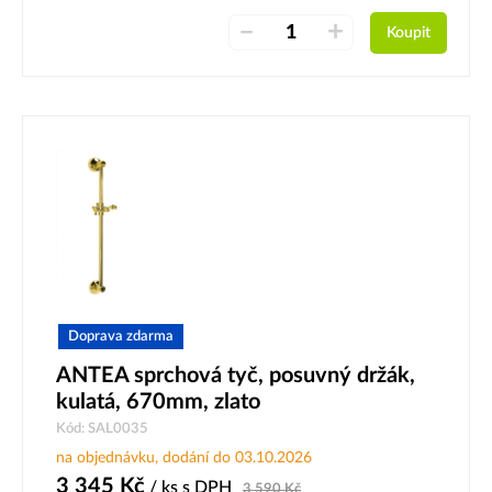
–
+
Koupit
Doprava zdarma
ANTEA sprchová tyč, posuvný držák,
kulatá, 670mm, zlato
Kód: SAL0035
na objednávku, dodání do 03.10.2026
3 345
Kč
/ ks
s DPH
3 590
Kč