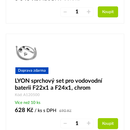
–
+
Koupit
Doprava zdarma
LYON sprchový set pro vodovodní
baterii F22x1 a F24x1, chrom
Kód: A120500
Více než 10 ks
628
Kč
/ ks
s DPH
690
Kč
–
+
Koupit