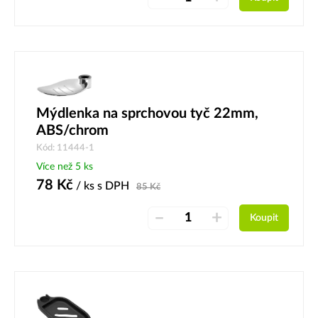
Mýdlenka na sprchovou tyč 22mm,
ABS/chrom
Kód: 11444-1
Více než 5 ks
78
Kč
/ ks
s DPH
85
Kč
–
+
Koupit