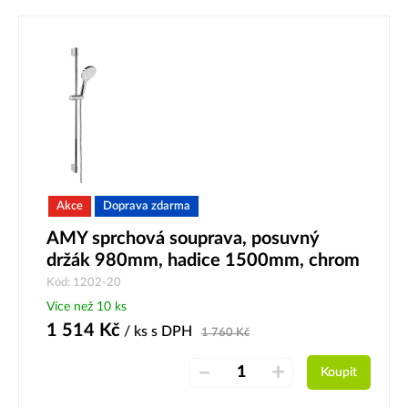
Akce
Doprava zdarma
AMY sprchová souprava, posuvný
držák 980mm, hadice 1500mm, chrom
Kód: 1202-20
Více než 10 ks
1 514
Kč
/ ks
s DPH
1 760
Kč
–
+
Koupit