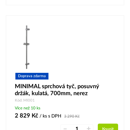
Doprava zdarma
MINIMAL sprchová tyč, posuvný
držák, kulatá, 700mm, nerez
Kód: MI001
Více než 10 ks
2 829
Kč
/ ks
s DPH
3 290
Kč
–
+
Koupit