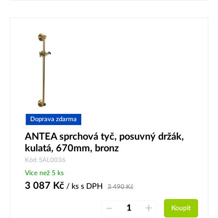
Doprava zdarma
ANTEA sprchová tyč, posuvný držák,
kulatá, 670mm, bronz
Kód: SAL0036
Více než 5 ks
3 087
Kč
/ ks
s DPH
3 490
Kč
–
+
Koupit