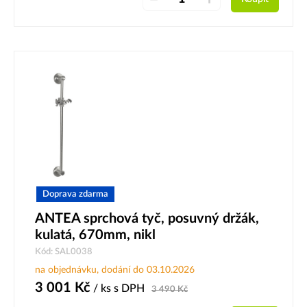
Doprava zdarma
ANTEA sprchová tyč, posuvný držák,
kulatá, 670mm, nikl
Kód: SAL0038
na objednávku, dodání do 03.10.2026
3 001
Kč
/ ks
s DPH
3 490
Kč