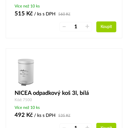
Více než 10 ks
515
Kč
/ ks
s DPH
560
Kč
–
+
Koupit
NICEA odpadkový koš 3l, bílá
Kód: 7500
Více než 10 ks
492
Kč
/ ks
s DPH
535
Kč