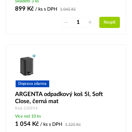
Skladem 3 ks
899
Kč
/ ks
s DPH
1 045
Kč
–
+
Koupit
Doprava zdarma
ARGENTA odpadkový koš 5l, Soft
Close, černá mat
Kód: 230914
Více než 10 ks
1 054
Kč
/ ks
s DPH
1 225
Kč