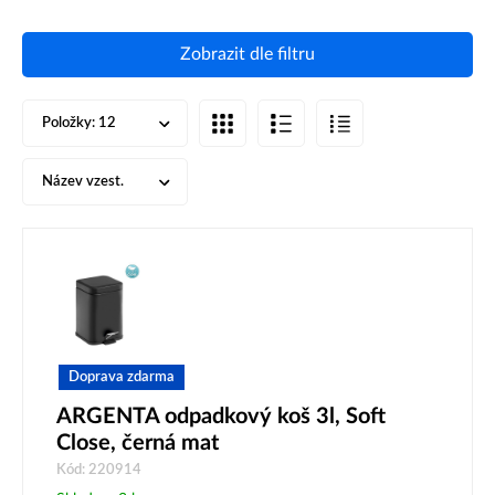
Zobrazit dle filtru
Položky:
12
Název vzest.
Doprava zdarma
ARGENTA odpadkový koš 3l, Soft
Close, černá mat
Kód: 220914