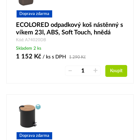
Doprava zdarma
ECOLORED odpadkový koš nástěnný s
víkem 23l, ABS, Soft Touch, hnědá
Kód: A74020DB
Skladem 2 ks
1 152
Kč
/ ks
s DPH
1 290
Kč
–
+
Koupit
Doprava zdarma