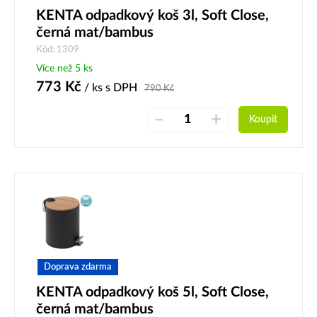
KENTA odpadkový koš 3l, Soft Close,
černá mat/bambus
Kód: 1309
Více než 5 ks
773
Kč
/ ks
s DPH
790
Kč
–
+
Koupit
Doprava zdarma
KENTA odpadkový koš 5l, Soft Close,
černá mat/bambus