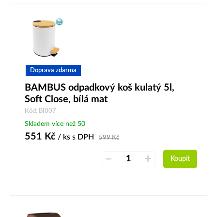
Doprava zdarma
BAMBUS odpadkový koš kulatý 5l,
Soft Close, bílá mat
Kód: BI007
Skladem více než 50
551
Kč
/ ks
s DPH
599
Kč
–
+
Koupit