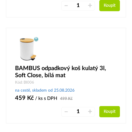
–
+
Koupit
BAMBUS odpadkový koš kulatý 3l,
Soft Close, bílá mat
Kód: BI006
na cestě, skladem od 25.08.2026
459
Kč
/ ks
s DPH
499
Kč
–
+
Koupit