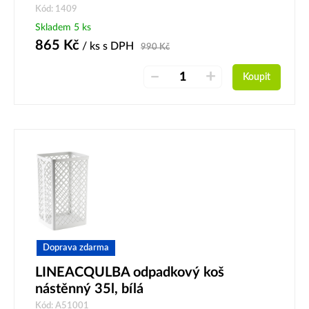
Kód: 1409
Skladem 5 ks
865
Kč
/ ks
s DPH
990
Kč
–
+
Koupit
Doprava zdarma
LINEACQULBA odpadkový koš
nástěnný 35l, bílá
Kód: A51001