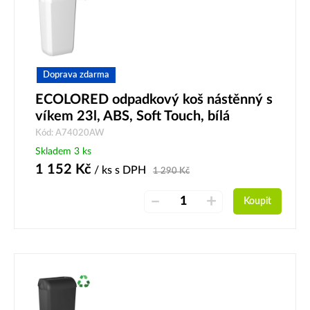
Doprava zdarma
ECOLORED odpadkový koš nástěnný s
víkem 23l, ABS, Soft Touch, bílá
Kód: A74020AW
Skladem 3 ks
1 152
Kč
/ ks
s DPH
1 290
Kč
–
+
Koupit