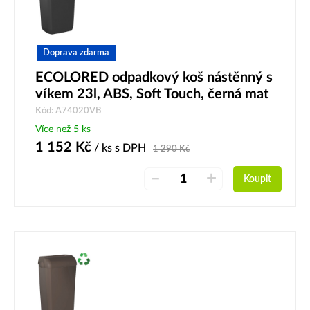
Doprava zdarma
ECOLORED odpadkový koš nástěnný s
víkem 23l, ABS, Soft Touch, černá mat
Kód: A74020VB
Více než 5 ks
1 152
Kč
/ ks
s DPH
1 290
Kč
–
+
Koupit