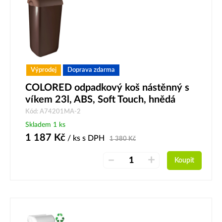
Výprodej
Doprava zdarma
COLORED odpadkový koš nástěnný s
víkem 23l, ABS, Soft Touch, hnědá
Kód: A74201MA-2
Skladem 1 ks
1 187
Kč
/ ks
s DPH
1 380
Kč
–
+
Koupit