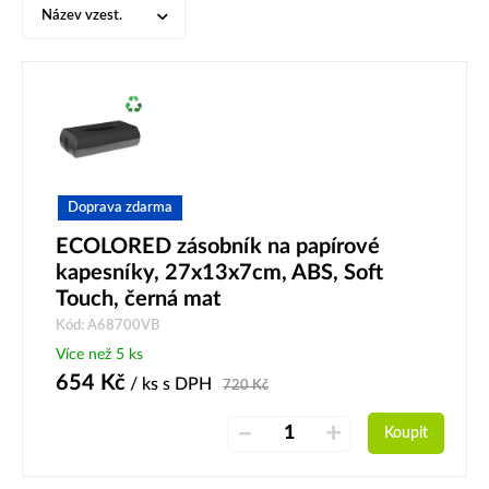
Název vzest.
Doprava zdarma
ECOLORED zásobník na papírové
kapesníky, 27x13x7cm, ABS, Soft
Touch, černá mat
Kód: A68700VB
Více než 5 ks
654
Kč
/ ks
s DPH
720
Kč
–
+
Koupit