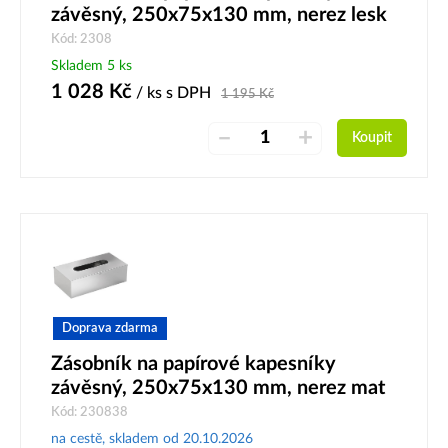
závěsný, 250x75x130 mm, nerez lesk
Kód: 2308
Skladem 5 ks
1 028
Kč
/ ks
s DPH
1 195
Kč
–
+
Koupit
Doprava zdarma
Zásobník na papírové kapesníky
závěsný, 250x75x130 mm, nerez mat
Kód: 230838
na cestě, skladem od 20.10.2026