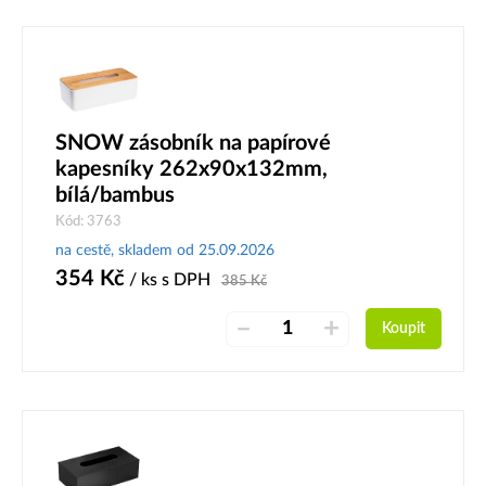
SNOW zásobník na papírové
kapesníky 262x90x132mm,
bílá/bambus
Kód: 3763
na cestě, skladem od 25.09.2026
354
Kč
/ ks
s DPH
385
Kč
–
+
Koupit