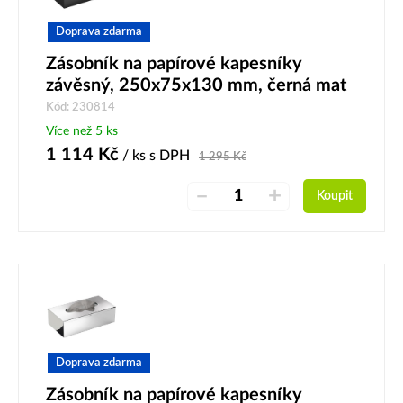
Doprava zdarma
Zásobník na papírové kapesníky
závěsný, 250x75x130 mm, černá mat
Kód: 230814
Více než 5 ks
1 114
Kč
/ ks
s DPH
1 295
Kč
–
+
Koupit
Doprava zdarma
Zásobník na papírové kapesníky