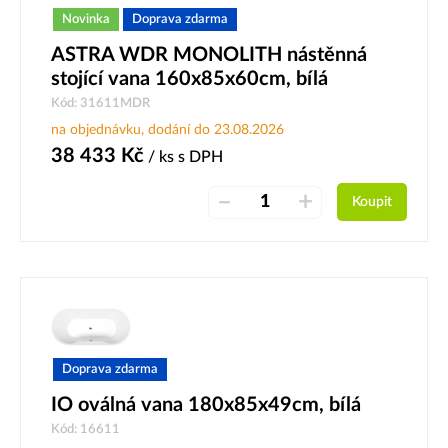
Novinka
Doprava zdarma
ASTRA WDR MONOLITH nástěnná
stojící vana 160x85x60cm, bílá
Kód: 31611MDR
na objednávku, dodání do 23.08.2026
38 433
Kč
/ ks
s DPH
–
+
Koupit
Doprava zdarma
IO oválná vana 180x85x49cm, bílá
Kód: 16611