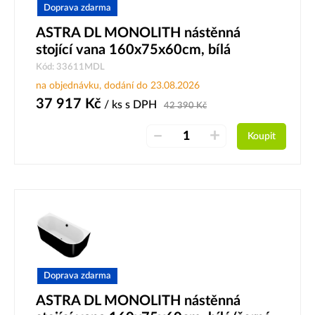
Doprava zdarma
ASTRA DL MONOLITH nástěnná
stojící vana 160x75x60cm, bílá
Kód: 33611MDL
na objednávku, dodání do 23.08.2026
37 917
Kč
/ ks
s DPH
42 390
Kč
–
+
Koupit
Doprava zdarma
ASTRA DL MONOLITH nástěnná