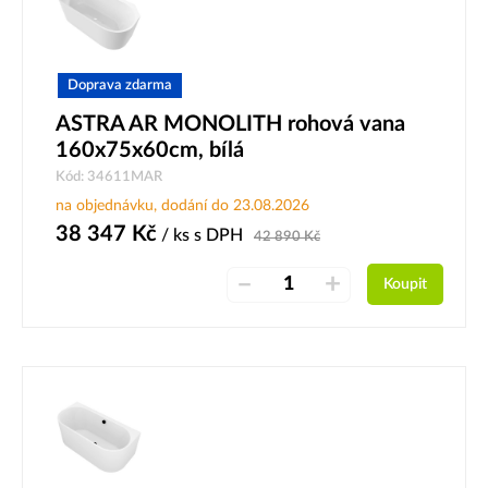
Doprava zdarma
ASTRA AR MONOLITH rohová vana
160x75x60cm, bílá
Kód: 34611MAR
na objednávku, dodání do 23.08.2026
38 347
Kč
/ ks
s DPH
42 890
Kč
–
+
Koupit