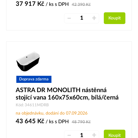
37 917
Kč
/ ks
s DPH
42 390
Kč
–
+
Koupit
Doprava zdarma
ASTRA DR MONOLITH nástěnná
stojící vana 160x75x60cm, bílá/černá
Kód: 34611MDRB
na objednávku, dodání do 07.09.2026
43 645
Kč
/ ks
s DPH
48 790
Kč
–
+
Koupit