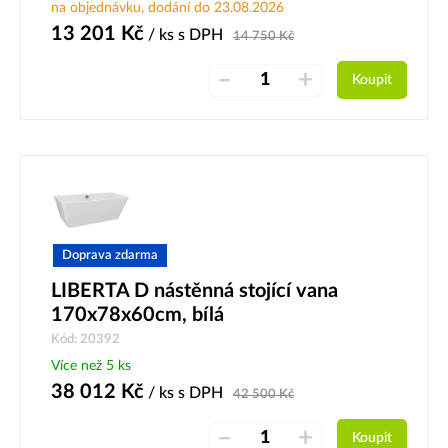
na objednávku, dodání do 23.08.2026
13 201
Kč
/ ks
s DPH
14 750
Kč
–
+
Koupit
Doprava zdarma
LIBERTA D nástěnná stojící vana
170x78x60cm, bílá
Kód: 20392
Více než 5 ks
38 012
Kč
/ ks
s DPH
42 500
Kč
–
+
Koupit