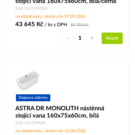
stojící vana 160x75x60cm, bílá/černá
Kód: 33611MDLB
na objednávku, dodání do 07.09.2026
43 645
Kč
/ ks
s DPH
48 790
Kč
–
+
Koupit
Doprava zdarma
ASTRA DR MONOLITH nástěnná
stojící vana 160x75x60cm, bílá
Kód: 34611MDR
na objednávku, dodání do 23.08.2026