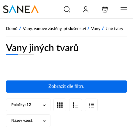
/
/
/
Domů
Vany, vanové zástěny, příslušenství
Vany
Jiné tvary
Vany jiných tvarů
Zobrazit dle filtru
Položky:
12
Název vzest.