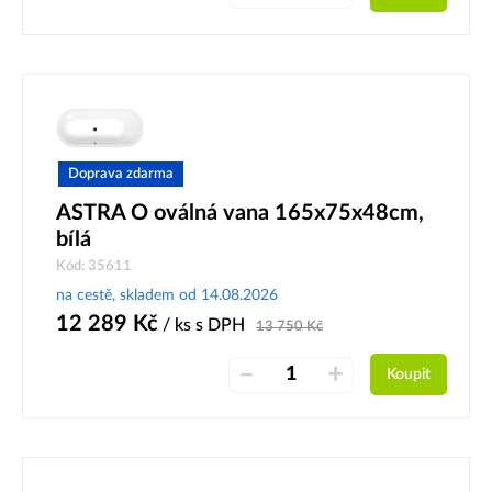
Doprava zdarma
ASTRA O oválná vana 165x75x48cm,
bílá
Kód: 35611
na cestě, skladem od 14.08.2026
12 289
Kč
/ ks
s DPH
13 750
Kč
–
+
Koupit