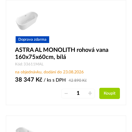
Doprava zdarma
ASTRA AL MONOLITH rohová vana
160x75x60cm, bílá
Kód: 33611MAL
na objednávku, dodání do 23.08.2026
38 347
Kč
/ ks
s DPH
42 890
Kč
–
+
Koupit