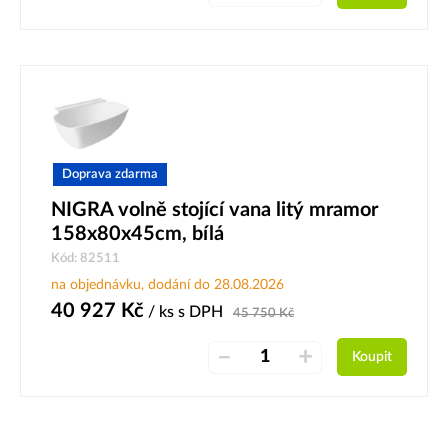
Doprava zdarma
NIGRA volně stojící vana litý mramor
158x80x45cm, bílá
Kód: 82511
na objednávku, dodání do 28.08.2026
40 927
Kč
/ ks
s DPH
45 750
Kč
–
+
Koupit