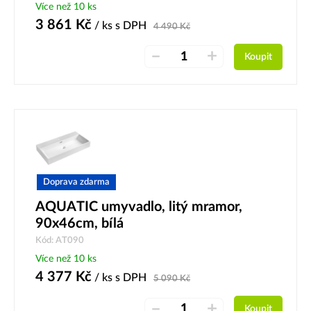
Více než 10 ks
3 861
Kč
/ ks
s DPH
4 490
Kč
–
+
Koupit
Doprava zdarma
AQUATIC umyvadlo, litý mramor,
90x46cm, bílá
Kód: AT090
Více než 10 ks
4 377
Kč
/ ks
s DPH
5 090
Kč
–
+
Koupit