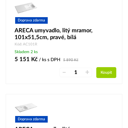
Doprava zdarma
ARECA umyvadlo, litý mramor,
101x51,5cm, pravé, bílá
Kód: AC101R
Skladem 2 ks
5 151
Kč
/ ks
s DPH
5 890
Kč
–
+
Koupit
Doprava zdarma