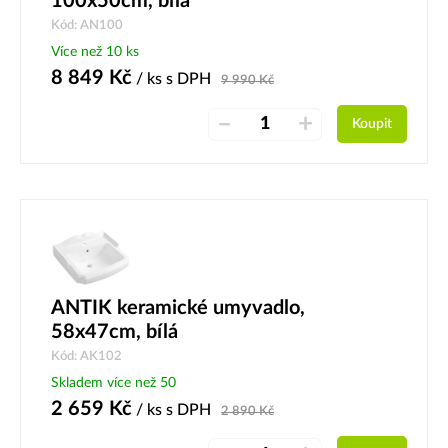
100x50cm, bílá
Kód: AN100
Více než 10 ks
8 849
Kč
/ ks
s DPH
9 990
Kč
–
+
Koupit
ANTIK keramické umyvadlo,
58x47cm, bílá
Kód: AK102
Skladem více než 50
2 659
Kč
/ ks
s DPH
2 890
Kč