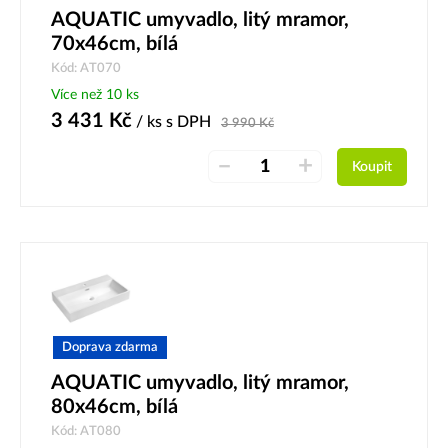
AQUATIC umyvadlo, litý mramor,
70x46cm, bílá
Kód: AT070
Více než 10 ks
3 431
Kč
/ ks
s DPH
3 990
Kč
–
+
Koupit
Doprava zdarma
AQUATIC umyvadlo, litý mramor,
80x46cm, bílá
Kód: AT080