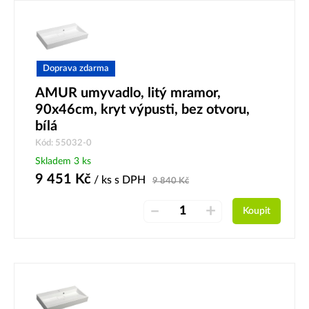
Doprava zdarma
AMUR umyvadlo, litý mramor,
90x46cm, kryt výpusti, bez otvoru,
bílá
Kód: 55032-0
Skladem 3 ks
9 451
Kč
/ ks
s DPH
9 840
Kč
–
+
Koupit