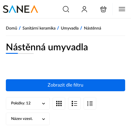
/
/
/
Domů
Sanitární keramika
Umyvadla
Nástěnná
Nástěnná umyvadla
Zobrazit dle filtru
Položky:
12
Název vzest.