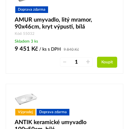
Doprava zdarma
AMUR umyvadlo, litý mramor,
90x46cm, kryt výpusti, bílá
Kód: 55032
Skladem 3 ks
9 451
Kč
/ ks
s DPH
9 840
Kč
–
+
Koupit
Výprodej
Doprava zdarma
ANTIK keramické umyvadlo