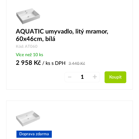
AQUATIC umyvadlo, litý mramor,
60x46cm, bílá
Kód: AT060
Více než 10 ks
2 958
Kč
/ ks
s DPH
3 440
Kč
–
+
Koupit
Doprava zdarma