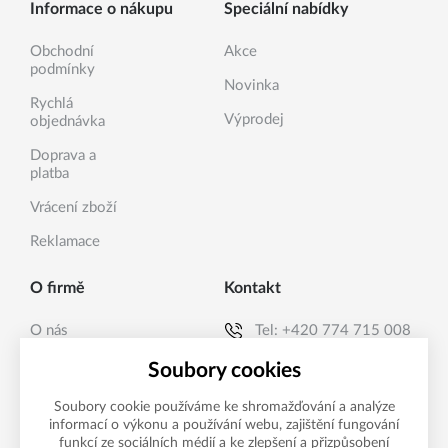
Informace o nákupu
Speciální nabídky
Obchodní
Akce
podmínky
Novinka
Rychlá
Výprodej
objednávka
Doprava a
platba
Vrácení zboží
Reklamace
O firmě
Kontakt
O nás
Tel:
+420 774 715 008
Kontakty
E-mail:
info@sanea.cz
Soubory cookies
Soubory cookie používáme ke shromažďování a analýze
informací o výkonu a používání webu, zajištění fungování
Možnosti platby
funkcí ze sociálních médií a ke zlepšení a přizpůsobení