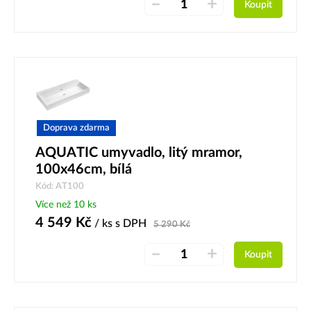
–
+
Koupit
Doprava zdarma
AQUATIC umyvadlo, litý mramor,
100x46cm, bílá
Kód: AT100
Více než 10 ks
4 549
Kč
/ ks
s DPH
5 290
Kč
–
+
Koupit