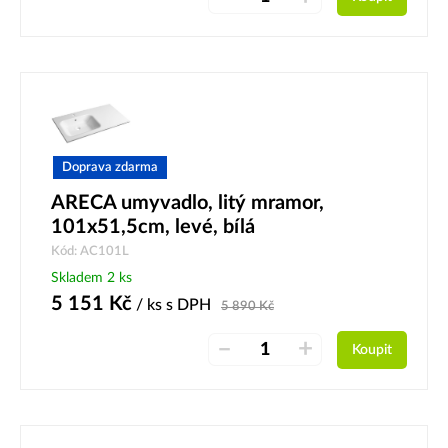
Doprava zdarma
ARECA umyvadlo, litý mramor,
101x51,5cm, levé, bílá
Kód: AC101L
Skladem 2 ks
5 151
Kč
/ ks
s DPH
5 890
Kč
–
+
Koupit