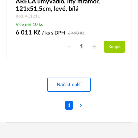
ARECA umyvadlo, litý mramor,
121x51,5cm, levé, bílá
Kód: AC121L
Více než 10 ks
6 011
Kč
/ ks
s DPH
6 490
Kč
–
+
Koupit
Načíst další
1