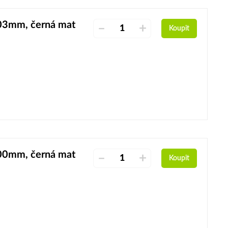
103mm, černá mat
–
+
Koupit
200mm, černá mat
–
+
Koupit