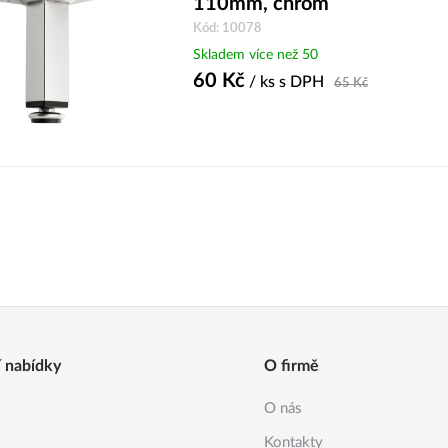
110mm, chrom
Kód: 10078
Skladem více než 50
60
Kč
/ ks
s DPH
65
Kč
í nabídky
O firmě
O nás
Kontakty