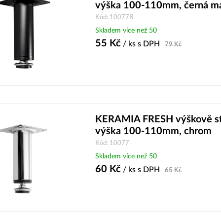
výška 100-110mm, černá m
Kód: 10077B
Skladem více než 50
55
Kč
/ ks
s DPH
79
Kč
KERAMIA FRESH výškově sta
výška 100-110mm, chrom
Kód: 10077
Skladem více než 50
60
Kč
/ ks
s DPH
65
Kč