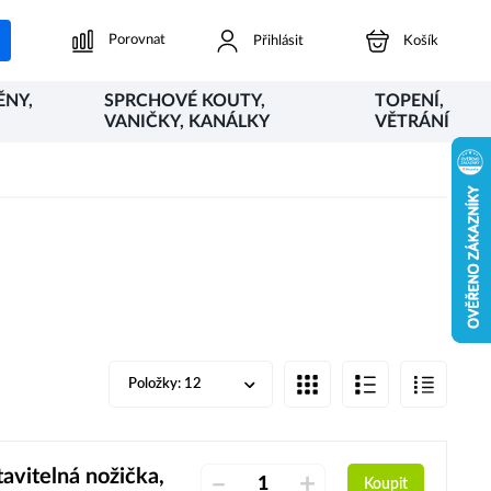
Porovnat
Přihlásit
Košík
ĚNY,
SPRCHOVÉ KOUTY,
TOPENÍ,
VANIČKY, KANÁLKY
VĚTRÁNÍ
Položky:
12
vitelná nožička,
–
+
Koupit