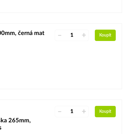
200mm, černá mat
–
+
Koupit
–
+
Koupit
ška 265mm,
s