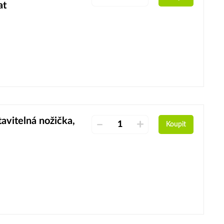
at
vitelná nožička,
–
+
Koupit