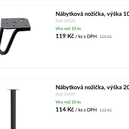
Nábytková nožička, výška 
Kód: 30320
Více než 10 ks
119
Kč
/ ks
s DPH
159
Kč
Nábytková nožička, výška 
Kód: 30389
Více než 10 ks
114
Kč
/ ks
s DPH
132
Kč