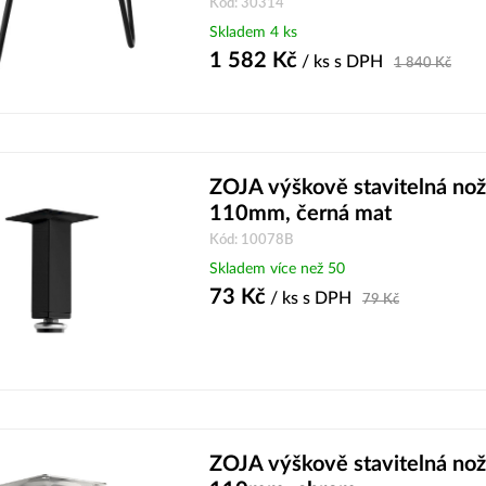
Kód: 30314
Skladem 4 ks
1 582
Kč
/ ks
s DPH
1 840
Kč
ZOJA výškově stavitelná nož
110mm, černá mat
Kód: 10078B
Skladem více než 50
73
Kč
/ ks
s DPH
79
Kč
ZOJA výškově stavitelná nož