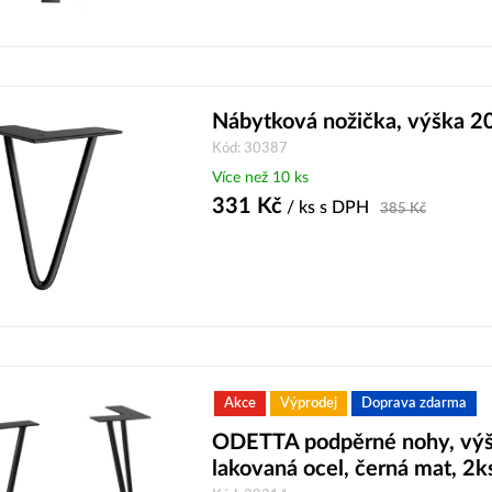
Nábytková nožička, výška 
Kód: 30387
Více než 10 ks
331
Kč
/ ks
s DPH
385
Kč
Akce
Výprodej
Doprava zdarma
ODETTA podpěrné nohy, vý
lakovaná ocel, černá mat, 2k