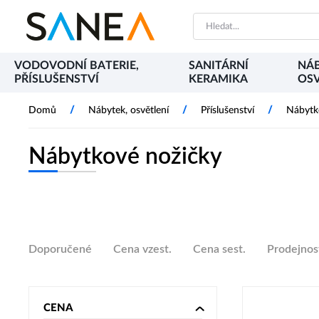
VODOVODNÍ BATERIE,
SANITÁRNÍ
NÁB
PŘÍSLUŠENSTVÍ
KERAMIKA
OSV
/
/
/
Domů
Nábytek, osvětlení
Příslušenství
Nábytk
Nábytkové nožičky
Doporučené
Cena vzest.
Cena sest.
Prodejnos
CENA