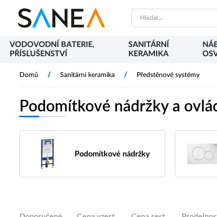
VODOVODNÍ BATERIE,
SANITÁRNÍ
NÁB
PŘÍSLUŠENSTVÍ
KERAMIKA
OSV
/
/
Domů
Sanitární keramika
Předstěnové systémy
Podomítkové nádržky a ovlád
Podomítkové nádržky
Doporučené
Cena vzest.
Cena sest.
Prodejnos