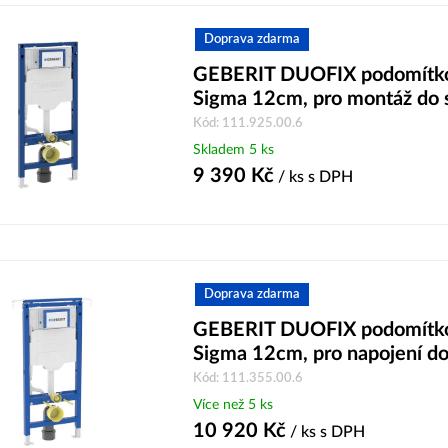
Doprava zdarma
GEBERIT DUOFIX podomítko
Sigma 12cm, pro montáž do 
Kód: 111.925.00.6
Skladem 5 ks
9 390
Kč
/ ks
s DPH
Doprava zdarma
GEBERIT DUOFIX podomítko
Sigma 12cm, pro napojení do
Kód: 111.355.00.6
Více než 5 ks
10 920
Kč
/ ks
s DPH