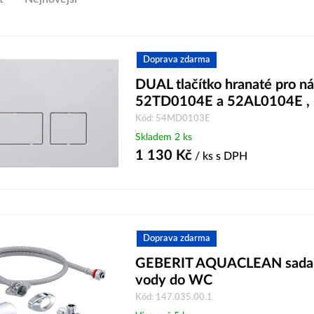
Doprava zdarma
DUAL tlačítko hranaté pro n
52TD0104E a 52AL0104E , 
Kód: 54MD0103E
Skladem 2 ks
1 130
Kč
/ ks
s DPH
Doprava zdarma
GEBERIT AQUACLEAN sada p
vody do WC
Kód: 147.035.00.1