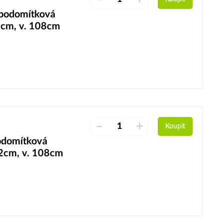
podomítková
2cm, v. 108cm
–
+
Koupit
domítková
12cm, v. 108cm