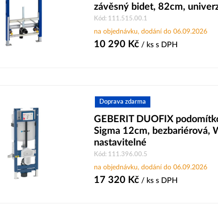
závěsný bidet, 82cm, univerz
Kód: 111.515.00.1
na objednávku, dodání do 06.09.2026
10 290
Kč
/ ks
s DPH
Doprava zdarma
GEBERIT DUOFIX podomítko
Sigma 12cm, bezbariérová,
nastavitelné
Kód: 111.396.00.5
na objednávku, dodání do 06.09.2026
17 320
Kč
/ ks
s DPH