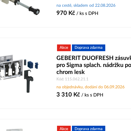
na cestě, skladem od 22.08.2026
970
Kč
/ ks
s DPH
Akce
Doprava zdarma
GEBERIT DUOFRESH zásuvka
pro Sigma splach. nádržku p
chrom lesk
Kód: 115.062.21.1
na objednávku, dodání do 06.09.2026
3 310
Kč
/ ks
s DPH
Akce
Doprava zdarma