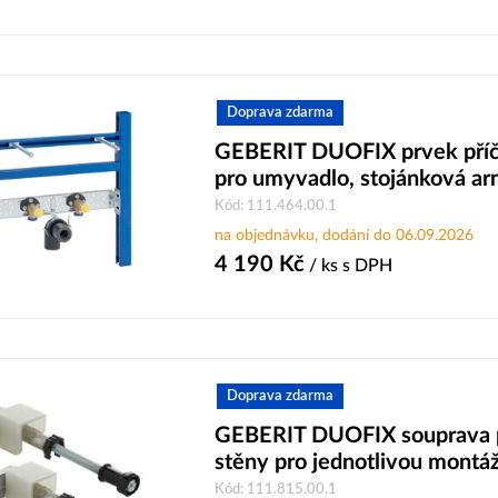
Doprava zdarma
GEBERIT DUOFIX prvek příč
pro umyvadlo, stojánková ar
Kód: 111.464.00.1
na objednávku, dodání do 06.09.2026
4 190
Kč
/ ks
s DPH
Doprava zdarma
GEBERIT DUOFIX souprava p
stěny pro jednotlivou montá
Kód: 111.815.00.1