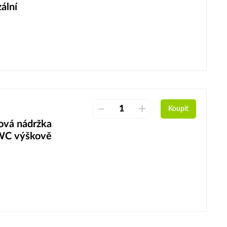
ální
–
+
Koupit
vá nádržka
 WC výškově