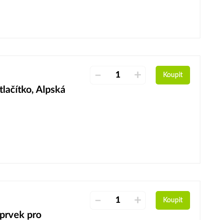
–
+
Koupit
lačítko, Alpská
–
+
Koupit
prvek pro