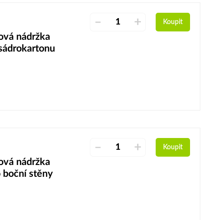
–
+
Koupit
vá nádržka
sádrokartonu
–
+
Koupit
vá nádržka
 boční stěny