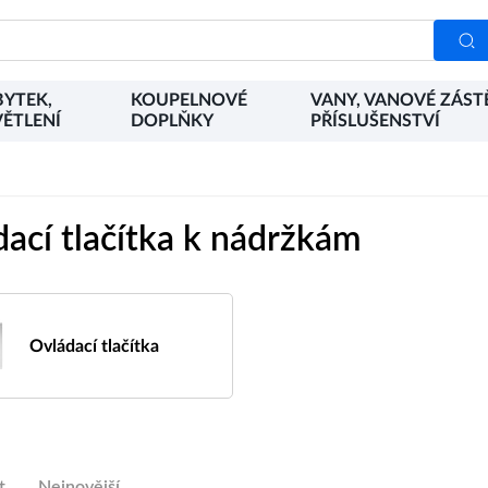
YTEK,
KOUPELNOVÉ
VANY, VANOVÉ ZÁST
ĚTLENÍ
DOPLŇKY
PŘÍSLUŠENSTVÍ
ací tlačítka k nádržkám
Ovládací tlačítka
t
Nejnovější