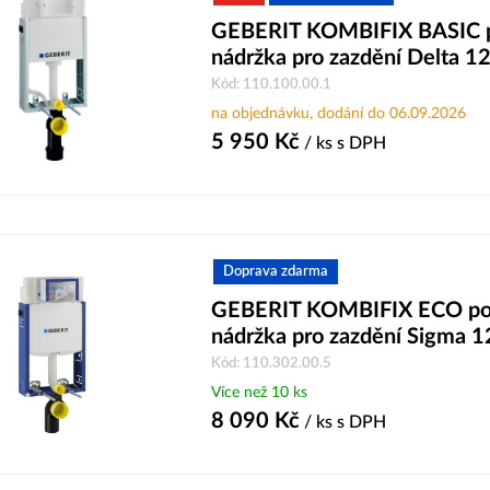
GEBERIT KOMBIFIX BASIC 
nádržka pro zazdění Delta 1
Kód: 110.100.00.1
na objednávku, dodání do 06.09.2026
5 950
Kč
/ ks
s DPH
Doprava zdarma
GEBERIT KOMBIFIX ECO po
nádržka pro zazdění Sigma 
Kód: 110.302.00.5
Více než 10 ks
8 090
Kč
/ ks
s DPH