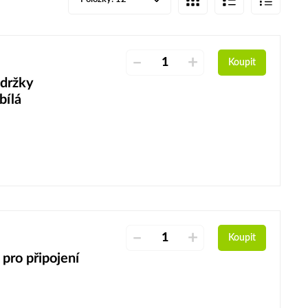
–
+
Koupit
ádržky
bílá
–
+
Koupit
ro připojení