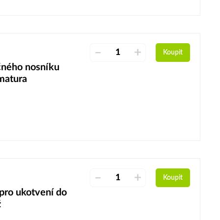
–
+
Koupit
ného nosníku
matura
–
+
Koupit
ro ukotvení do
ž