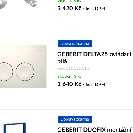
Více než 5 ks
3 420
Kč
/ ks
s DPH
Doprava zdarma
GEBERIT DELTA25 ovládací t
bílá
Kód: 115.125.11.5
Skladem 3 ks
1 640
Kč
/ ks
s DPH
Doprava zdarma
GEBERIT DUOFIX montážní 