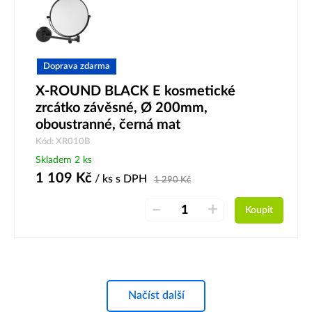
Doprava zdarma
X-ROUND BLACK E kosmetické
zrcátko závěsné, Ø 200mm,
oboustranné, černá mat
Kód: XR010B
Skladem 2 ks
1 109
Kč
/ ks
s DPH
1 290
Kč
–
+
Koupit
Načíst další