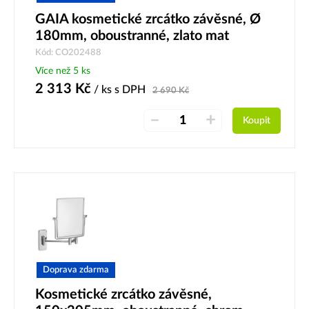
GAIA kosmetické zrcátko závěsné, Ø
180mm, oboustranné, zlato mat
Kód: CO202488
Více než 5 ks
2 313
Kč
/ ks
s DPH
2 690
Kč
–
+
Koupit
Doprava zdarma
Kosmetické zrcátko závěsné,