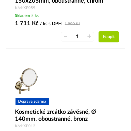
150x205mm, oboustranné, chrom
Kód: XP059
Skladem 5 ks
1 711
Kč
/ ks
s DPH
1 990
Kč
–
+
Koupit
Doprava zdarma
Kosmetické zrcátko závěsné, Ø
140mm, oboustranné, bronz
Kód: XP012