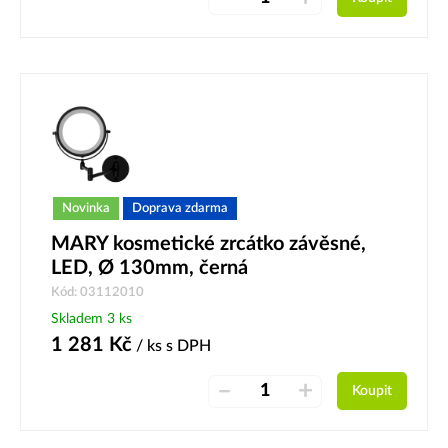
Novinka
Doprava zdarma
MARY kosmetické zrcátko závěsné,
LED, Ø 130mm, černá
Kód: 03112010
Skladem 3 ks
1 281
Kč
/ ks
s DPH
–
+
Koupit