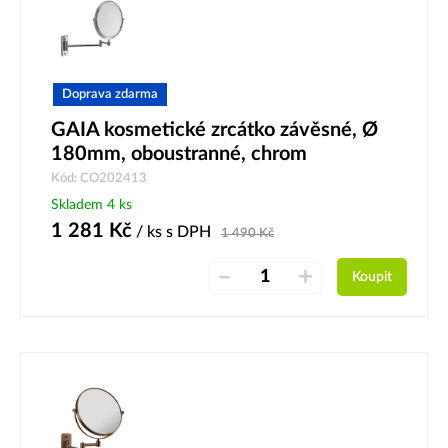
Doprava zdarma
GAIA kosmetické zrcátko závěsné, Ø
180mm, oboustranné, chrom
Kód: CO202413
Skladem 4 ks
1 281
Kč
/ ks
s DPH
1 490
Kč
–
+
Koupit