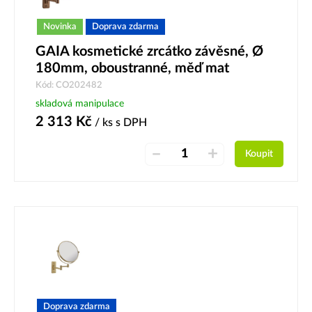
Novinka
Doprava zdarma
GAIA kosmetické zrcátko závěsné, Ø
180mm, oboustranné, měď mat
Kód: CO202482
skladová manipulace
2 313
Kč
/ ks
s DPH
–
+
Koupit
Doprava zdarma