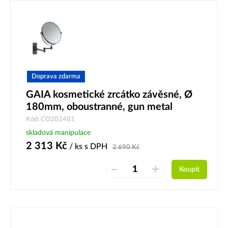
Doprava zdarma
GAIA kosmetické zrcátko závěsné, Ø
180mm, oboustranné, gun metal
Kód: CO202481
skladová manipulace
2 313
Kč
/ ks
s DPH
2 690
Kč
–
+
Koupit