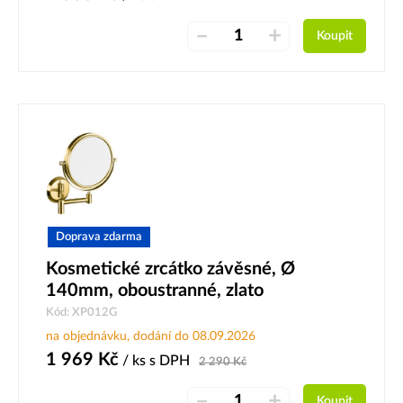
–
+
Koupit
Doprava zdarma
Kosmetické zrcátko závěsné, Ø
140mm, oboustranné, zlato
Kód: XP012G
na objednávku, dodání do 08.09.2026
1 969
Kč
/ ks
s DPH
2 290
Kč
–
+
Koupit