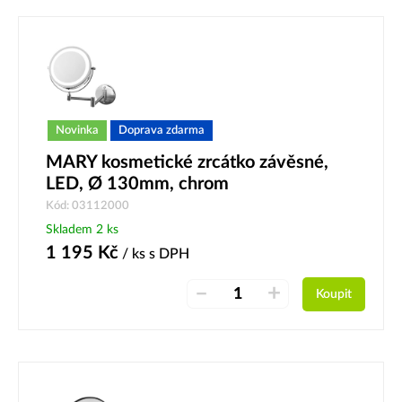
Novinka
Doprava zdarma
MARY kosmetické zrcátko závěsné,
LED, Ø 130mm, chrom
Kód: 03112000
Skladem 2 ks
1 195
Kč
/ ks
s DPH
–
+
Koupit