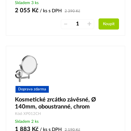
Skladem 3 ks
2 055
Kč
/ ks
s DPH
2 390
Kč
–
+
Koupit
Doprava zdarma
Kosmetické zrcátko závěsné, Ø
140mm, oboustranné, chrom
Kód: XP012CH
Skladem 2 ks
1 883
Kč
/ ks
s DPH
2 190
Kč