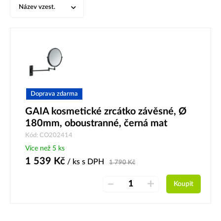
Název vzest.
Doprava zdarma
GAIA kosmetické zrcátko závěsné, Ø
180mm, oboustranné, černá mat
Kód: CO202414
Více než 5 ks
1 539
Kč
/ ks
s DPH
1 790
Kč
–
+
Koupit