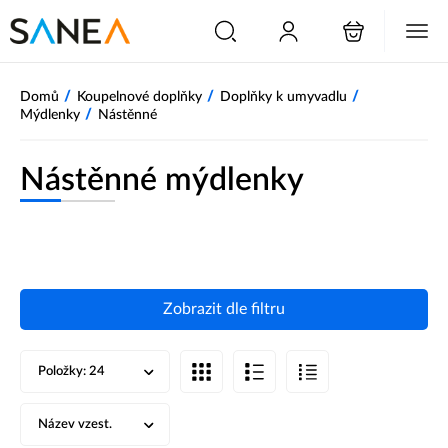
/
/
/
Domů
Koupelnové doplňky
Doplňky k umyvadlu
/
Mýdlenky
Nástěnné
Nástěnné mýdlenky
Zobrazit dle filtru
Položky:
24
Název vzest.