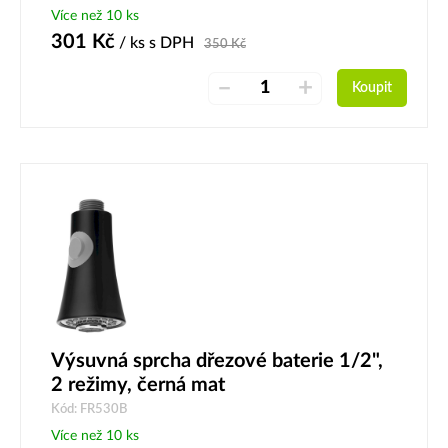
Více než 10 ks
301
Kč
/ ks
s DPH
350
Kč
–
+
Koupit
Výsuvná sprcha dřezové baterie 1/2",
2 režimy, černá mat
Kód: FR530B
Více než 10 ks