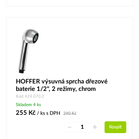
HOFFER výsuvná sprcha dřezové
baterie 1/2", 2 režimy, chrom
Kód: 424.070.2
Skladem 4 ks
255
Kč
/ ks
s DPH
290
Kč
–
+
Koupit