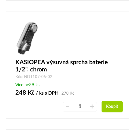
KASIOPEA výsuvná sprcha baterie
1/2", chrom
Kód: ND1107-05-02
Více než 5 ks
248
Kč
/ ks
s DPH
270
Kč
–
+
Koupit