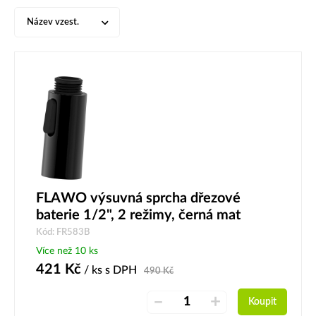
Název vzest.
FLAWO výsuvná sprcha dřezové
baterie 1/2", 2 režimy, černá mat
Kód: FR583B
Více než 10 ks
421
Kč
/ ks
s DPH
490
Kč
–
+
Koupit