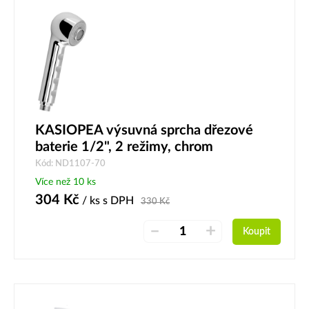
KASIOPEA výsuvná sprcha dřezové
baterie 1/2", 2 režimy, chrom
Kód: ND1107-70
Více než 10 ks
304
Kč
/ ks
s DPH
330
Kč
–
+
Koupit