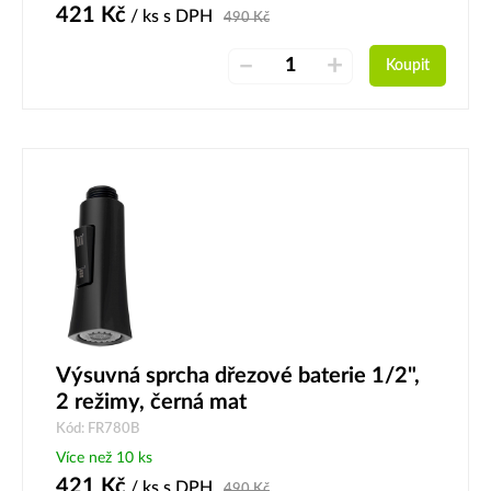
421
Kč
/ ks
s DPH
490
Kč
–
+
Koupit
Výsuvná sprcha dřezové baterie 1/2",
2 režimy, černá mat
Kód: FR780B
Více než 10 ks
421
Kč
/ ks
s DPH
490
Kč