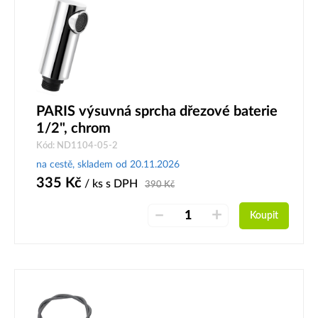
PARIS výsuvná sprcha dřezové baterie
1/2", chrom
Kód: ND1104-05-2
na cestě, skladem od 20.11.2026
335
Kč
/ ks
s DPH
390
Kč
–
+
Koupit