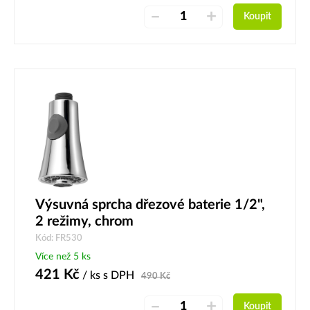
–
+
Koupit
Výsuvná sprcha dřezové baterie 1/2",
2 režimy, chrom
Kód: FR530
Více než 5 ks
421
Kč
/ ks
s DPH
490
Kč
–
+
Koupit