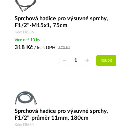
Sprchová hadice pro výsuvné sprchy,
F1/2"-M15x1, 75cm
Kód: FR586
Více než 10 ks
318
Kč
/ ks
s DPH
370
Kč
–
+
Koupit
Sprchová hadice pro výsuvné sprchy,
F1/2"-průměr 11mm, 180cm
Kód: FR584