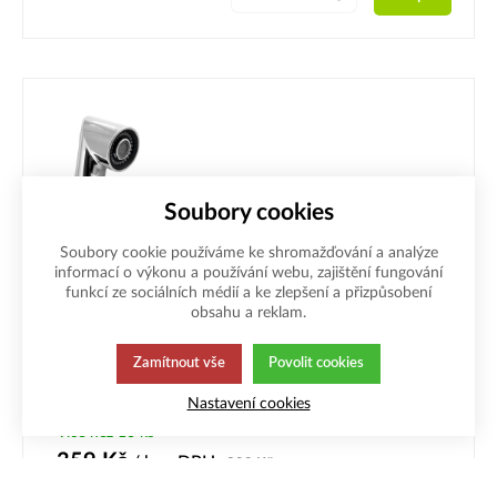
Soubory cookies
Soubory cookie používáme ke shromažďování a analýze
informací o výkonu a používání webu, zajištění fungování
funkcí ze sociálních médií a ke zlepšení a přizpůsobení
Akce
Výprodej
obsahu a reklam.
Výsuvná sprcha dřezové baterie 1/2",
Zamítnout vše
Povolit cookies
2 režimy, chrom
Nastavení cookies
Kód: ND5551
Více než 10 ks
359
Kč
/ ks
s DPH
390
Kč