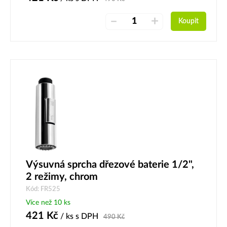
–
+
Koupit
Výsuvná sprcha dřezové baterie 1/2",
2 režimy, chrom
Kód: FR525
Více než 10 ks
421
Kč
/ ks
s DPH
490
Kč