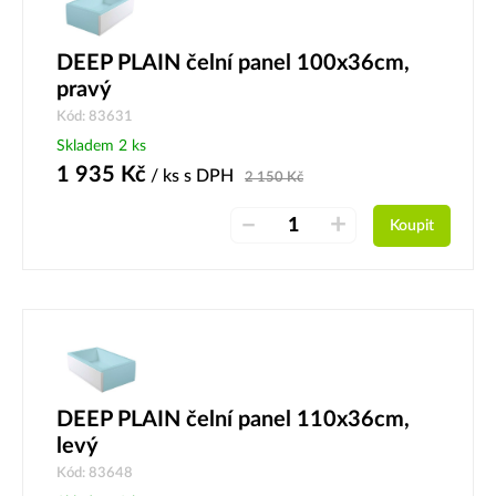
DEEP PLAIN čelní panel 100x36cm,
pravý
Kód: 83631
Skladem 2 ks
1 935
Kč
/ ks
s DPH
2 150
Kč
–
+
Koupit
DEEP PLAIN čelní panel 110x36cm,
levý
Kód: 83648