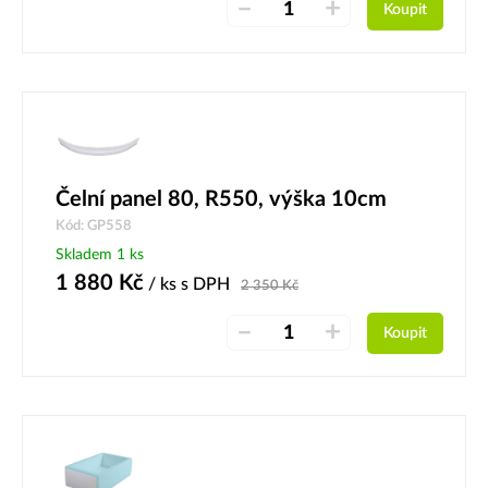
–
+
Koupit
Čelní panel 80, R550, výška 10cm
Kód: GP558
Skladem 1 ks
1 880
Kč
/ ks
s DPH
2 350
Kč
–
+
Koupit