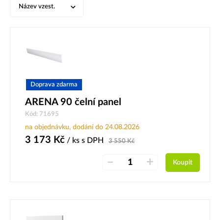
Název vzest.
Doprava zdarma
ARENA 90 čelní panel
Kód: 71695
na objednávku, dodání do 24.08.2026
3 173
Kč
/ ks
s DPH
3 550
Kč
–
+
Koupit