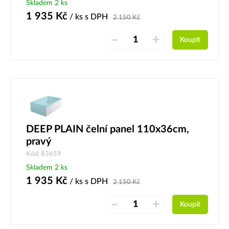
Skladem 2 ks
1 935
Kč
/ ks
s DPH
2 150
Kč
–
+
Koupit
DEEP PLAIN čelní panel 110x36cm,
pravý
Kód: 83659
Skladem 2 ks
1 935
Kč
/ ks
s DPH
2 150
Kč
–
+
Koupit