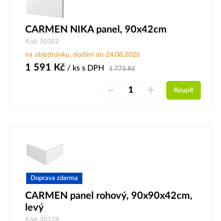
CARMEN NIKA panel, 90x42cm
Kód: 30302
na objednávku, dodání do 24.08.2026
1 591
Kč
/ ks
s DPH
1 775
Kč
–
+
Koupit
Doprava zdarma
CARMEN panel rohový, 90x90x42cm,
levý
Kód: 30328