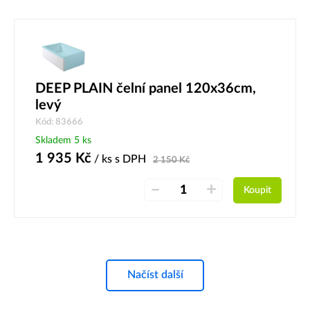
DEEP PLAIN čelní panel 120x36cm,
levý
Kód: 83666
Skladem 5 ks
1 935
Kč
/ ks
s DPH
2 150
Kč
–
+
Koupit
Načíst další