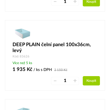
–
+
Koupit
DEEP PLAIN čelní panel 100x36cm,
levý
Kód: 83626
Více než 5 ks
1 935
Kč
/ ks
s DPH
2 150
Kč
–
+
Koupit