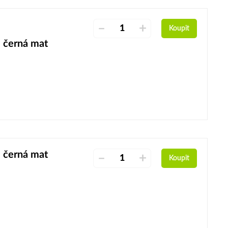
–
+
Koupit
, černá mat
, černá mat
–
+
Koupit