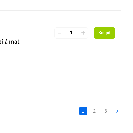
–
+
Koupit
bílá mat
1
2
3