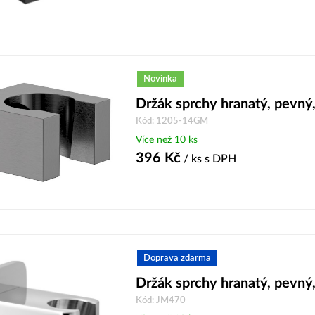
Novinka
Držák sprchy hranatý, pevný
Kód: 1205-14GM
Více než 10 ks
396
Kč
/ ks
s DPH
Doprava zdarma
Držák sprchy hranatý, pevný
Kód: JM470