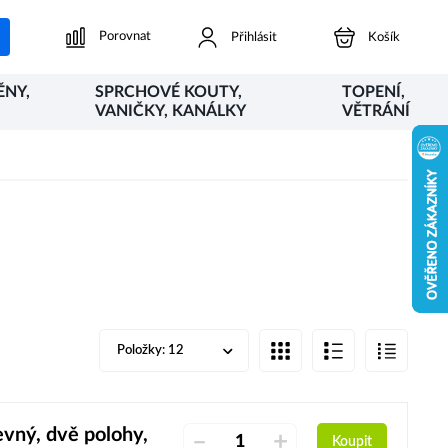
Porovnat
Přihlásit
Košík
ĚNY,
SPRCHOVÉ KOUTY,
TOPENÍ,
VANIČKY, KANÁLKY
VĚTRÁNÍ
Položky:
12
evný, dvě polohy,
–
+
Koupit