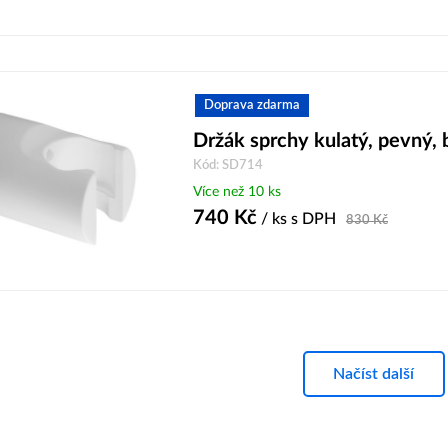
Doprava zdarma
Držák sprchy kulatý, pevný, 
Kód: SD714
Více než 10 ks
740
Kč
/ ks
s DPH
830
Kč
Načíst další