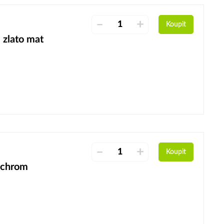
–
+
Koupit
 zlato mat
–
+
Koupit
, chrom