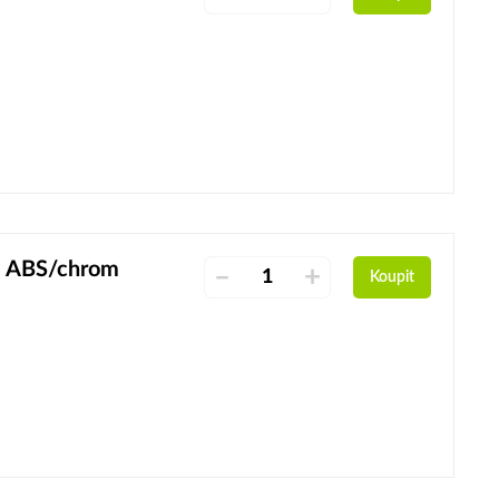
ý, ABS/chrom
–
+
Koupit