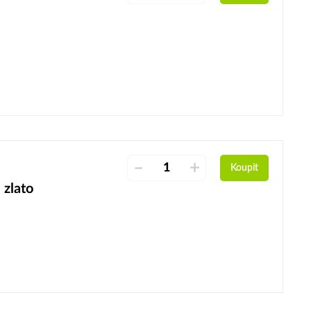
–
+
Koupit
 zlato