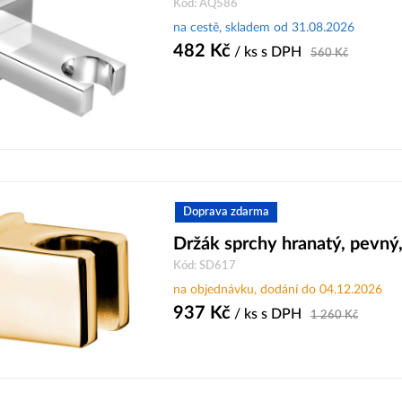
Kód: AQ586
na cestě, skladem od 31.08.2026
482
Kč
/ ks
s DPH
560
Kč
Doprava zdarma
Držák sprchy hranatý, pevný,
Kód: SD617
na objednávku, dodání do 04.12.2026
937
Kč
/ ks
s DPH
1 260
Kč