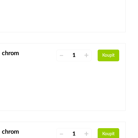
, chrom
–
+
Koupit
, chrom
–
+
Koupit