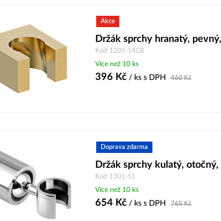
Akce
Držák sprchy hranatý, pevný,
Kód: 1205-14GB
Více než 10 ks
396
Kč
/ ks
s DPH
460
Kč
Doprava zdarma
Držák sprchy kulatý, otočný
Kód: 1301-51
Více než 10 ks
654
Kč
/ ks
s DPH
760
Kč