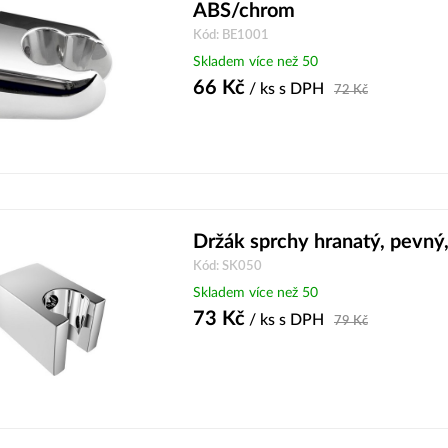
ABS/chrom
Kód: BE1001
Skladem více než 50
66
Kč
/ ks
s DPH
72
Kč
Držák sprchy hranatý, pevn
Kód: SK050
Skladem více než 50
73
Kč
/ ks
s DPH
79
Kč