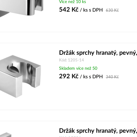
Více než 10 ks
542
Kč
/ ks
s DPH
630
Kč
Držák sprchy hranatý, pevný
Kód: 1205-14
Skladem více než 50
292
Kč
/ ks
s DPH
340
Kč
Držák sprchy hranatý, pevný