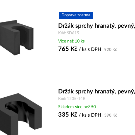
Doprava zdarma
Držák sprchy hranatý, pevný
Kód: SD615
Více než 10 ks
765
Kč
/ ks
s DPH
920
Kč
Držák sprchy hranatý, pevný
Kód: 1205-14B
Skladem více než 50
335
Kč
/ ks
s DPH
390
Kč