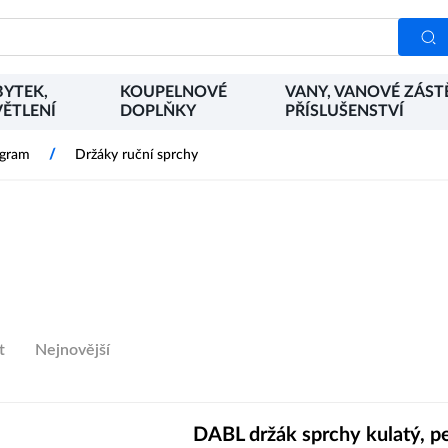
YTEK,
KOUPELNOVÉ
VANY, VANOVÉ ZÁST
ĚTLENÍ
DOPLŇKY
PŘÍSLUŠENSTVÍ
/
ogram
Držáky ruční sprchy
t
Nejnovější
DABL držák sprchy kulatý, p