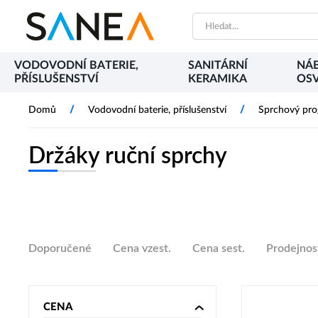
VODOVODNÍ BATERIE,
SANITÁRNÍ
NÁB
PŘÍSLUŠENSTVÍ
KERAMIKA
OSV
/
/
Domů
Vodovodní baterie, příslušenství
Sprchový pr
Držáky ruční sprchy
Doporučené
Cena vzest.
Cena sest.
Prodejnos
CENA