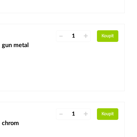
–
+
Koupit
, gun metal
–
+
Koupit
, chrom