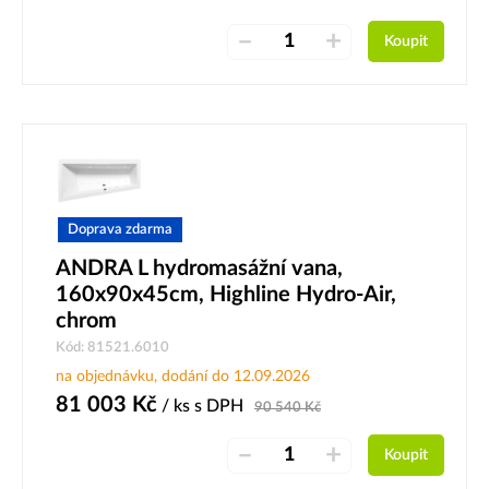
–
+
Koupit
Doprava zdarma
ANDRA L hydromasážní vana,
160x90x45cm, Highline Hydro-Air,
chrom
Kód: 81521.6010
na objednávku, dodání do 12.09.2026
81 003
Kč
/ ks
s DPH
90 540
Kč
–
+
Koupit