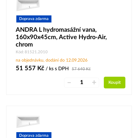
Doprava zdarma
ANDRA L hydromasážní vana,
160x90x45cm, Active Hydro-Air,
chrom
Kód: 81521.2010
na objednávku, dodání do 12.09.2026
51 557
Kč
/ ks
s DPH
57 640
Kč
–
+
Koupit
Doprava zdarma