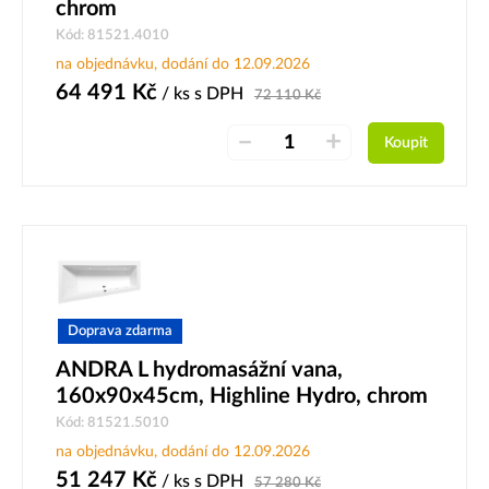
chrom
Kód: 81521.4010
na objednávku, dodání do 12.09.2026
64 491
Kč
/ ks
s DPH
72 110
Kč
–
+
Koupit
Doprava zdarma
ANDRA L hydromasážní vana,
160x90x45cm, Highline Hydro, chrom
Kód: 81521.5010
na objednávku, dodání do 12.09.2026
51 247
Kč
/ ks
s DPH
57 280
Kč