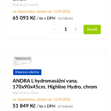
Kód: 81111.4010
na objednávku, dodání do 12.09.2026
65 093
Kč
/ ks
s DPH
72 780
Kč
–
+
Koupit
Doprava zdarma
ANDRA L hydromasážní vana,
170x90x45cm, Highline Hydro, chrom
Kód: 81111.5010
na objednávku, dodání do 12.09.2026
51 849
Kč
/ ks
s DPH
57 960
Kč