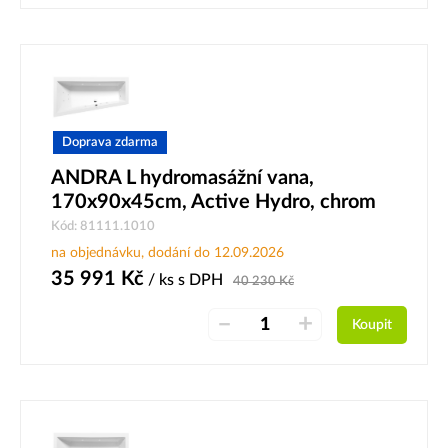
Doprava zdarma
ANDRA L hydromasážní vana,
170x90x45cm, Active Hydro, chrom
Kód: 81111.1010
na objednávku, dodání do 12.09.2026
35 991
Kč
/ ks
s DPH
40 230
Kč
–
+
Koupit