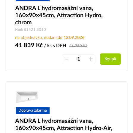
ANDRA L hydromasážní vana,
160x90x45cm, Attraction Hydro,
chrom
Kód: 81521.3010
na objednávku, dodání do 12.09.2026
41 839
Kč
/ ks
s DPH
46 750
Kč
–
+
Koupit
Doprava zdarma
ANDRA L hydromasážní vana,
160x90x45cm, Attraction Hydro-Air,