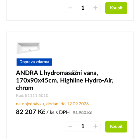
–
+
Koupit
Doprava zdarma
ANDRA L hydromasážní vana,
170x90x45cm, Highline Hydro-Air,
chrom
Kód: 81111.6010
na objednávku, dodání do 12.09.2026
82 207
Kč
/ ks
s DPH
91 900
Kč
–
+
Koupit