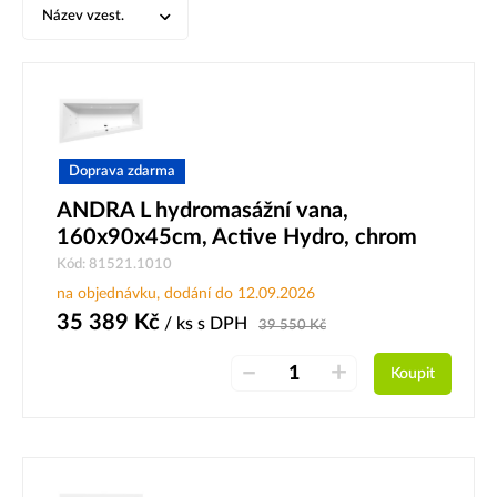
Název vzest.
Doprava zdarma
ANDRA L hydromasážní vana,
160x90x45cm, Active Hydro, chrom
Kód: 81521.1010
na objednávku, dodání do 12.09.2026
35 389
Kč
/ ks
s DPH
39 550
Kč
–
+
Koupit