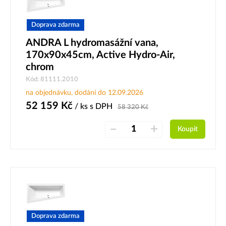
Doprava zdarma
ANDRA L hydromasážní vana,
170x90x45cm, Active Hydro-Air,
chrom
Kód: 81111.2010
na objednávku, dodání do 12.09.2026
52 159
Kč
/ ks
s DPH
58 320
Kč
–
+
Koupit
Doprava zdarma