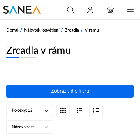
/
/
/
Domů
Nábytek, osvětlení
Zrcadla
V rámu
Zrcadla v rámu
Zobrazit dle filtru
Položky:
12
Název vzest.