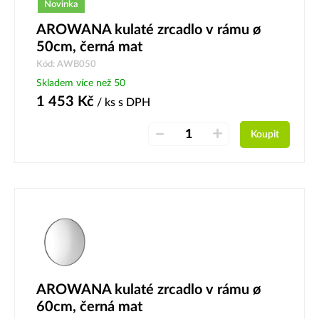
Novinka
AROWANA kulaté zrcadlo v rámu ø
50cm, černá mat
Kód: AWB050
Skladem více než 50
1 453
Kč
/ ks
s DPH
–
+
Koupit
AROWANA kulaté zrcadlo v rámu ø
60cm, černá mat