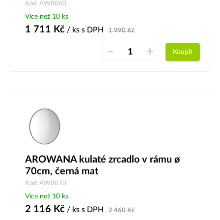
Kód: AWB060
Více než 10 ks
1 711
Kč
/ ks
s DPH
1 990
Kč
–
+
Koupit
AROWANA kulaté zrcadlo v rámu ø
70cm, černá mat
Kód: AWB070
Více než 10 ks
2 116
Kč
/ ks
s DPH
2 460
Kč