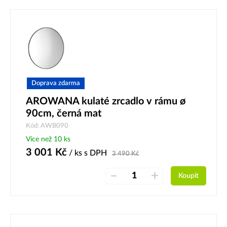
Doprava zdarma
AROWANA kulaté zrcadlo v rámu ø
90cm, černá mat
Kód: AWB090
Více než 10 ks
3 001
Kč
/ ks
s DPH
3 490
Kč
–
+
Koupit