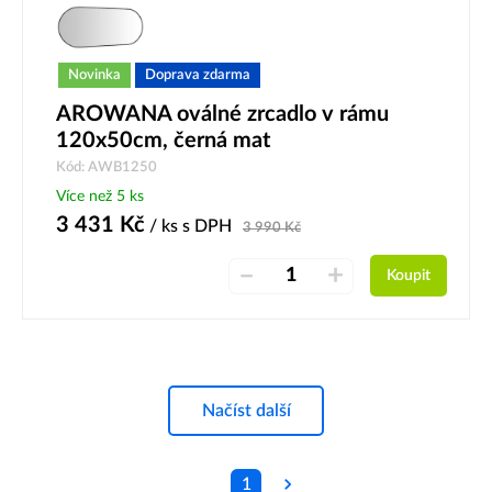
Novinka
Doprava zdarma
AROWANA oválné zrcadlo v rámu
120x50cm, černá mat
Kód: AWB1250
Více než 5 ks
3 431
Kč
/ ks
s DPH
3 990
Kč
–
+
Koupit
Načíst další
1