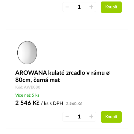
–
+
Koupit
AROWANA kulaté zrcadlo v rámu ø
80cm, černá mat
Kód: AWB080
Více než 5 ks
2 546
Kč
/ ks
s DPH
2 960
Kč
–
+
Koupit