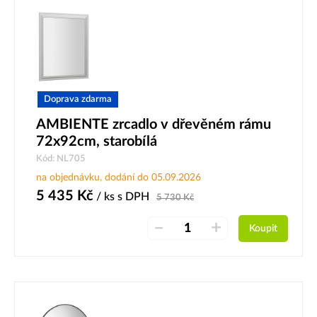
Doprava zdarma
AMBIENTE zrcadlo v dřevěném rámu
72x92cm, starobílá
Kód: NL705
na objednávku, dodání do 05.09.2026
5 435
Kč
/ ks
s DPH
5 730
Kč
–
+
Koupit