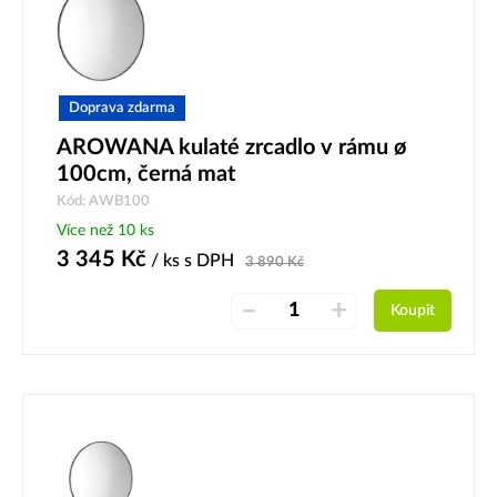
Doprava zdarma
AROWANA kulaté zrcadlo v rámu ø
100cm, černá mat
Kód: AWB100
Více než 10 ks
3 345
Kč
/ ks
s DPH
3 890
Kč
–
+
Koupit