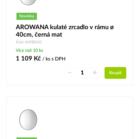
Novinka
AROWANA kulaté zrcadlo v rámu ø
40cm, černá mat
Kód: AWB040
Více než 10 ks
1 109
Kč
/ ks
s DPH
–
+
Koupit