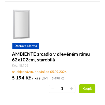
Doprava zdarma
AMBIENTE zrcadlo v dřevěném rámu
62x102cm, starobílá
Kód: NL706
na objednávku, dodání do 05.09.2026
5 194
Kč
/ ks
s DPH
5 490
Kč
–
+
Koupit