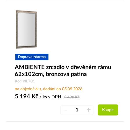
Doprava zdarma
AMBIENTE zrcadlo v dřevěném rámu
62x102cm, bronzová patina
Kód: NL701
na objednávku, dodání do 05.09.2026
5 194
Kč
/ ks
s DPH
5 490
Kč
–
+
Koupit