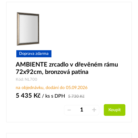
Doprava zdarma
AMBIENTE zrcadlo v dřevěném rámu
72x92cm, bronzová patina
Kód: NL700
na objednávku, dodání do 05.09.2026
5 435
Kč
/ ks
s DPH
5 730
Kč
–
+
Koupit