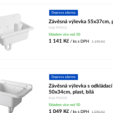
Doprava zdarma
Závěsná výlevka 55x37cm, pl
Kód: PI5052
Skladem více než 50
1 141
Kč
/ ks
s DPH
1 190
Kč
Doprava zdarma
Závěsná výlevka s odkládací
50x34cm, plast, bílá
Kód: PI5050
Skladem více než 50
1 049
Kč
/ ks
s DPH
1 090
Kč