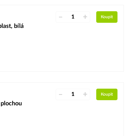
–
+
Koupit
ast, bílá
–
+
Koupit
 plochou