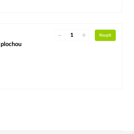
–
+
Koupit
 plochou