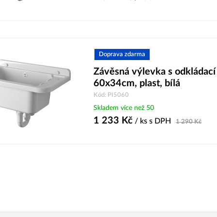
Doprava zdarma
Závěsná výlevka s odkládací
60x34cm, plast, bílá
Kód: PI5060
Skladem více než 50
1 233
Kč
/ ks
s DPH
1 290
Kč