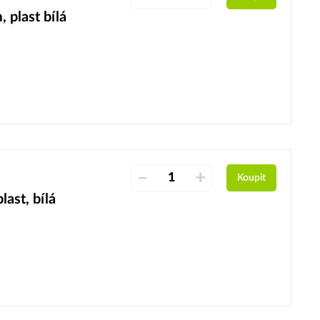
 plast bílá
–
+
Koupit
ast, bílá