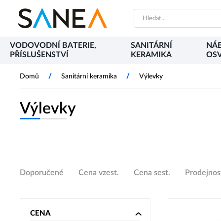
VODOVODNÍ BATERIE,
SANITÁRNÍ
NÁB
PŘÍSLUŠENSTVÍ
KERAMIKA
OSV
/
/
Domů
Sanitární keramika
Výlevky
Výlevky
Doporučené
Cena vzest.
Cena sest.
Prodejnos
CENA