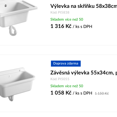
Výlevka na skříňku 58x38cm,
Kód: PI5838
Skladem více než 50
1 316
Kč
/ ks
s DPH
Doprava zdarma
Závěsná výlevka 55x34cm, pl
Kód: PI5055
Skladem více než 50
1 058
Kč
/ ks
s DPH
1 150
Kč