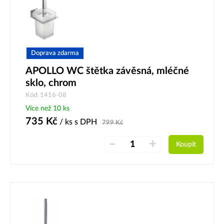
Doprava zdarma
APOLLO WC štětka závěsná, mléčné
sklo, chrom
Kód: 1416-08
Více než 10 ks
735
Kč
/ ks
s DPH
799
Kč
–
+
Koupit