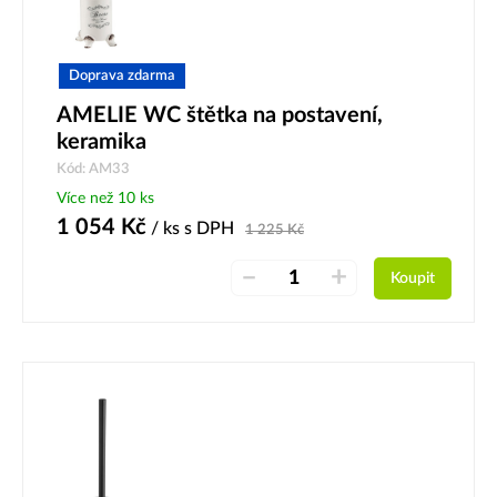
Doprava zdarma
AMELIE WC štětka na postavení,
keramika
Kód: AM33
Více než 10 ks
1 054
Kč
/ ks
s DPH
1 225
Kč
–
+
Koupit