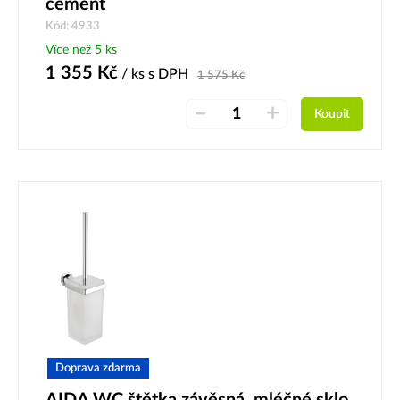
cement
Kód: 4933
Více než 5 ks
1 355
Kč
/ ks
s DPH
1 575
Kč
–
+
Koupit
Doprava zdarma
AIDA WC štětka závěsná, mléčné sklo,