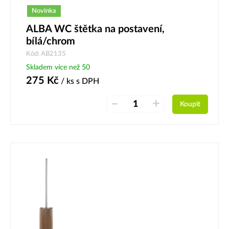
Novinka
ALBA WC štětka na postavení,
bílá/chrom
Kód: AB2135
Skladem více než 50
275
Kč
/ ks
s DPH
–
+
Koupit