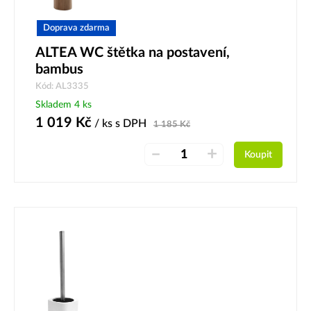
Doprava zdarma
ALTEA WC štětka na postavení,
bambus
Kód: AL3335
Skladem 4 ks
1 019
Kč
/ ks
s DPH
1 185
Kč
–
+
Koupit