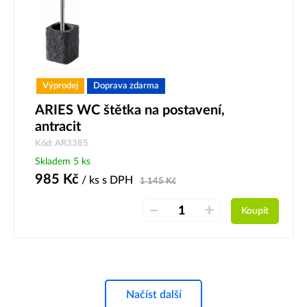
Výprodej
Doprava zdarma
ARIES WC štětka na postavení,
antracit
Kód: AR3385
Skladem 5 ks
985
Kč
/ ks
s DPH
1 145
Kč
–
+
Koupit
Načíst další