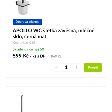
Doprava zdarma
APOLLO WC štětka závěsná, mléčné
sklo, černá mat
Kód: 1416-08B
Skladem více než 50
599
Kč
/ ks
s DPH
869
Kč
–
+
Koupit