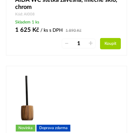
chrom
Kód: AI008
Skladem 1 ks
1 625
Kč
/ ks
s DPH
1 890
Kč
–
+
Koupit
Novinka
Doprava zdarma