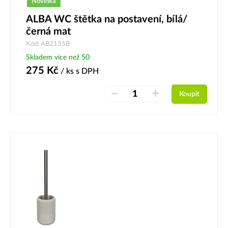
Novinka
ALBA WC štětka na postavení, bílá/
černá mat
Kód: AB2135B
Skladem více než 50
275
Kč
/ ks
s DPH
–
+
Koupit