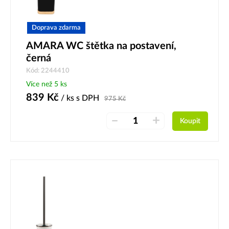
Doprava zdarma
AMARA WC štětka na postavení,
černá
Kód: 2244410
Více než 5 ks
839
Kč
/ ks
s DPH
975
Kč
–
+
Koupit