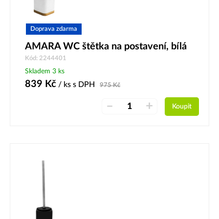
Doprava zdarma
AMARA WC štětka na postavení, bílá
Kód: 2244401
Skladem 3 ks
839
Kč
/ ks
s DPH
975
Kč
–
+
Koupit