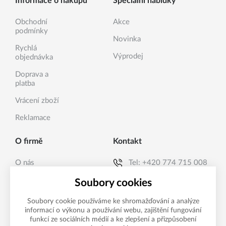
Informace o nákupu
Speciální nabídky
Obchodní
Akce
podmínky
Novinka
Rychlá
Výprodej
objednávka
Doprava a
platba
Vrácení zboží
Reklamace
O firmě
Kontakt
O nás
Tel:
+420 774 715 008
Kontakty
E-mail:
info@sanea.cz
Soubory cookies
Soubory cookie používáme ke shromažďování a analýze
informací o výkonu a používání webu, zajištění fungování
Možnosti platby
funkcí ze sociálních médií a ke zlepšení a přizpůsobení