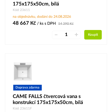
175x175x50cm, bílá
Kód: 23611
na objednávku, dodání do 24.08.2026
48 667
Kč
/ ks
s DPH
54 390
Kč
–
+
Koupit
Doprava zdarma
CAME FALLS čtvercová vana s
konstrukcí 175x175x50cm, bílá
Kód: 23611F