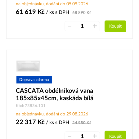
na objednávku, dodání do 05.09.2026
61 619
Kč
/ ks
s DPH
68 890
Kč
–
+
Koupit
Doprava zdarma
CASCATA obdélníková vana
185x85x45cm, kaskáda bílá
Kód: 73836.101
na objednávku, dodání do 29.08.2026
22 317
Kč
/ ks
s DPH
24 950
Kč
–
+
Koupit