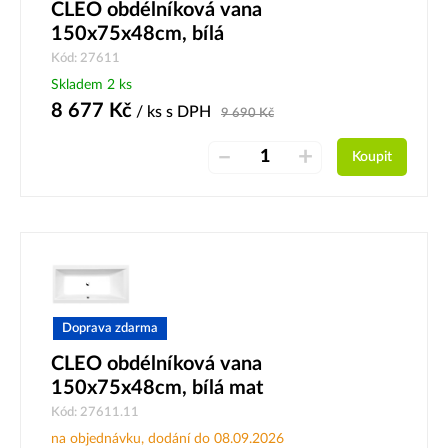
CLEO obdélníková vana
150x75x48cm, bílá
Kód: 27611
Skladem 2 ks
8 677
Kč
/ ks
s DPH
9 690
Kč
–
+
Koupit
Doprava zdarma
CLEO obdélníková vana
150x75x48cm, bílá mat
Kód: 27611.11
na objednávku, dodání do 08.09.2026