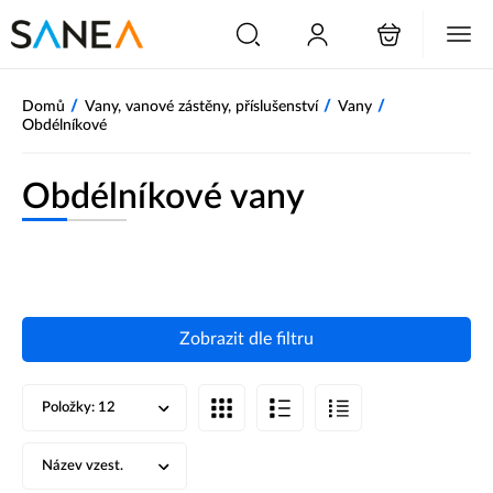
/
/
/
Domů
Vany, vanové zástěny, příslušenství
Vany
Obdélníkové
Obdélníkové vany
Zobrazit dle filtru
Položky:
12
Název vzest.