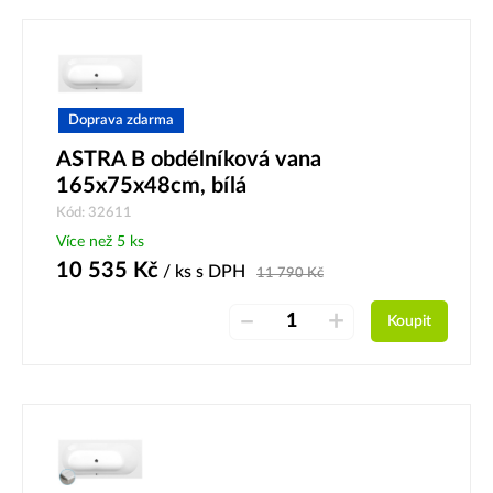
Doprava zdarma
ASTRA B obdélníková vana
165x75x48cm, bílá
Kód: 32611
Více než 5 ks
10 535
Kč
/ ks
s DPH
11 790
Kč
–
+
Koupit