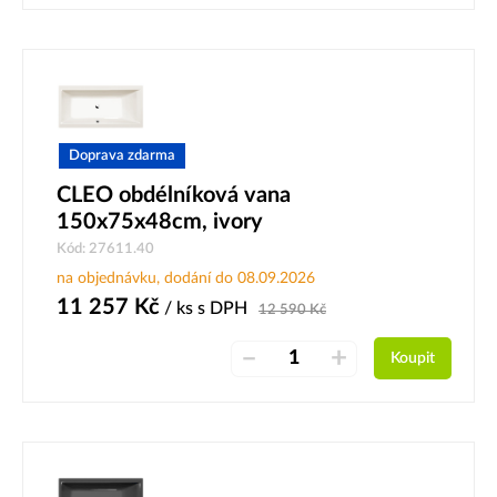
Doprava zdarma
CLEO obdélníková vana
150x75x48cm, ivory
Kód: 27611.40
na objednávku, dodání do 08.09.2026
11 257
Kč
/ ks
s DPH
12 590
Kč
–
+
Koupit