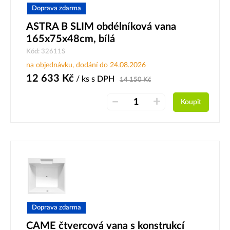
Doprava zdarma
ASTRA B SLIM obdélníková vana
165x75x48cm, bílá
Kód: 32611S
na objednávku, dodání do 24.08.2026
12 633
Kč
/ ks
s DPH
14 150
Kč
–
+
Koupit
Doprava zdarma
CAME čtvercová vana s konstrukcí