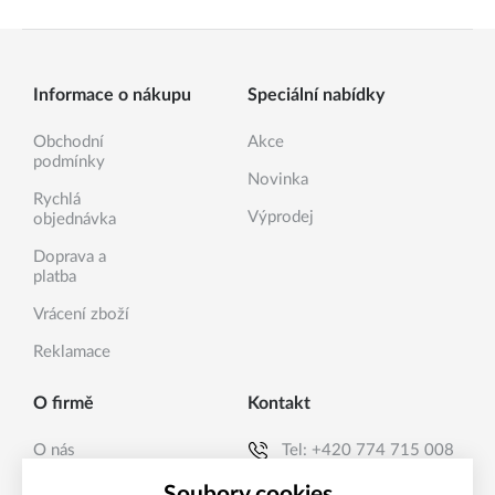
Informace o nákupu
Speciální nabídky
Obchodní
Akce
podmínky
Novinka
Rychlá
Výprodej
objednávka
Doprava a
platba
Vrácení zboží
Reklamace
O firmě
Kontakt
O nás
Tel:
+420 774 715 008
Kontakty
E-mail:
info@sanea.cz
Soubory cookies