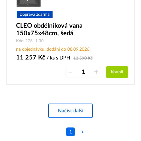
Doprava zdarma
CLEO obdélníková vana
150x75x48cm, šedá
Kód: 27611.30
na objednávku, dodání do 08.09.2026
11 257
Kč
/ ks
s DPH
12 590
Kč
–
+
Koupit
Načíst další
1