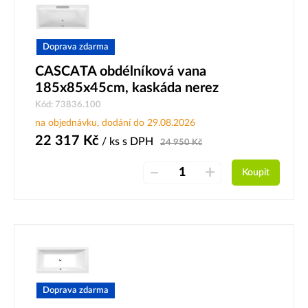
Doprava zdarma
CASCATA obdélníková vana
185x85x45cm, kaskáda nerez
Kód: 73836.100
na objednávku, dodání do 29.08.2026
22 317
Kč
/ ks
s DPH
24 950
Kč
–
+
Koupit
Doprava zdarma