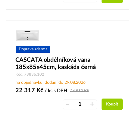
Doprava zdarma
CASCATA obdélníková vana
185x85x45cm, kaskáda černá
Kód: 73836.102
na objednávku, dodání do 29.08.2026
22 317
Kč
/ ks
s DPH
24 950
Kč
–
+
Koupit