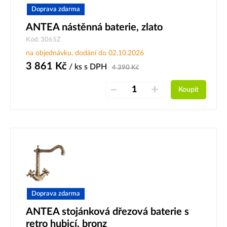
Doprava zdarma
ANTEA nástěnná baterie, zlato
Kód: 3065Z
na objednávku, dodání do 02.10.2026
3 861
Kč
/ ks
s DPH
4 390
Kč
–
+
Koupit
Doprava zdarma
ANTEA stojánková dřezová baterie s
retro hubicí, bronz