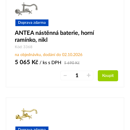
Doprava zdarma
ANTEA nástěnná baterie, horní
ramínko, nikl
Kód: 3368
na objednávku, dodání do 02.10.2026
5 065
Kč
/ ks
s DPH
5 690
Kč
–
+
Koupit
Doprava zdarma