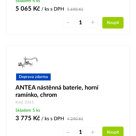
Skladem 4 ks
5 065
Kč
/ ks
s DPH
5 690
Kč
–
+
Koupit
Doprava zdarma
ANTEA nástěnná baterie, horní
ramínko, chrom
Kód: 3361
Skladem 5 ks
3 775
Kč
/ ks
s DPH
4 290
Kč
–
+
Koupit