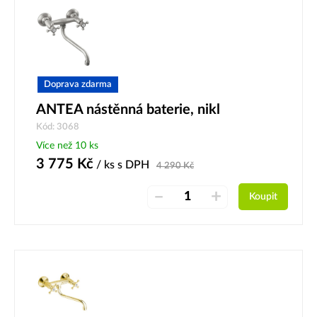
Doprava zdarma
ANTEA nástěnná baterie, nikl
Kód: 3068
Více než 10 ks
3 775
Kč
/ ks
s DPH
4 290
Kč
–
+
Koupit