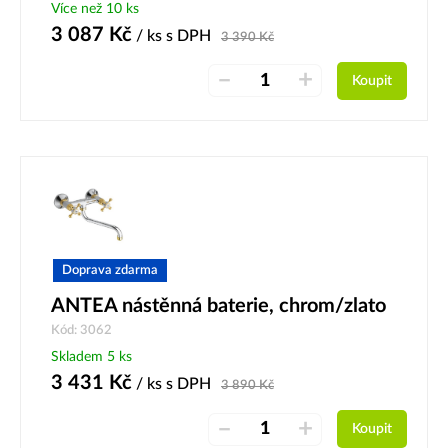
Více než 10 ks
3 087
Kč
/ ks
s DPH
3 390
Kč
–
+
Koupit
Doprava zdarma
ANTEA nástěnná baterie, chrom/zlato
Kód: 3062
Skladem 5 ks
3 431
Kč
/ ks
s DPH
3 890
Kč
–
+
Koupit