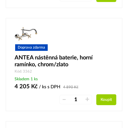
Doprava zdarma
ANTEA nástěnná baterie, horní
ramínko, chrom/zlato
Kód: 3362
Skladem 1 ks
4 205
Kč
/ ks
s DPH
4 890
Kč
–
+
Koupit