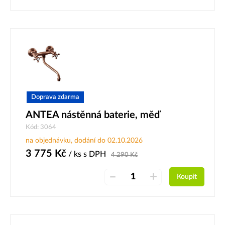
Doprava zdarma
ANTEA nástěnná baterie, měď
Kód: 3064
na objednávku, dodání do 02.10.2026
3 775
Kč
/ ks
s DPH
4 290
Kč
–
+
Koupit