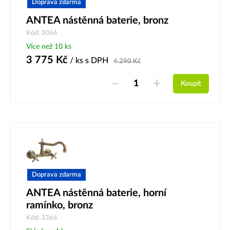
Doprava zdarma
ANTEA nástěnná baterie, bronz
Kód: 3066
Více než 10 ks
3 775
Kč
/ ks
s DPH
4 290
Kč
–
+
Koupit
Doprava zdarma
ANTEA nástěnná baterie, horní
ramínko, bronz
Kód: 3366