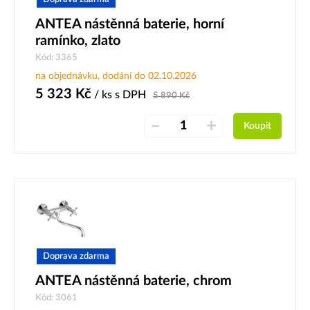
ANTEA nástěnná baterie, horní
ramínko, zlato
Kód: 3365
na objednávku, dodání do 02.10.2026
5 323
Kč
/ ks
s DPH
5 890
Kč
–
+
Koupit
Doprava zdarma
ANTEA nástěnná baterie, chrom
Kód: 3061