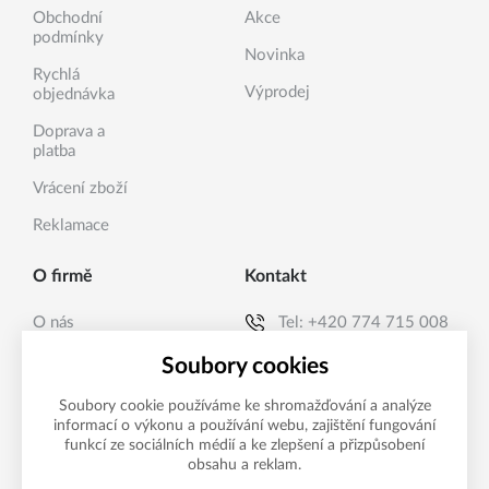
Obchodní
Akce
podmínky
Novinka
Rychlá
Výprodej
objednávka
Doprava a
platba
Vrácení zboží
Reklamace
O firmě
Kontakt
O nás
Tel:
+420 774 715 008
Kontakty
E-mail:
info@sanea.cz
Soubory cookies
Soubory cookie používáme ke shromažďování a analýze
informací o výkonu a používání webu, zajištění fungování
Možnosti platby
funkcí ze sociálních médií a ke zlepšení a přizpůsobení
obsahu a reklam.