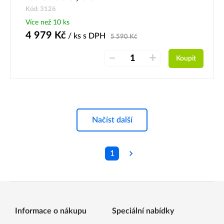
Kód: 3126
Více než 10 ks
4 979
Kč
/ ks
s DPH
5 590
Kč
–
+
Koupit
Načíst další
1
Informace o nákupu
Speciální nabídky