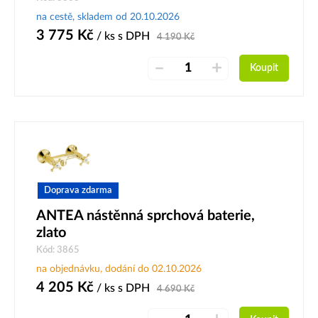
na cestě, skladem od 20.10.2026
3 775
Kč
/ ks
s DPH
4 190
Kč
–
+
Koupit
Doprava zdarma
ANTEA nástěnná sprchová baterie,
zlato
Kód: 3865
na objednávku, dodání do 02.10.2026
4 205
Kč
/ ks
s DPH
4 690
Kč