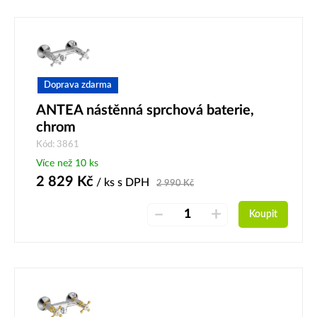
Doprava zdarma
ANTEA nástěnná sprchová baterie,
chrom
Kód: 3861
Více než 10 ks
2 829
Kč
/ ks
s DPH
2 990
Kč
–
+
Koupit