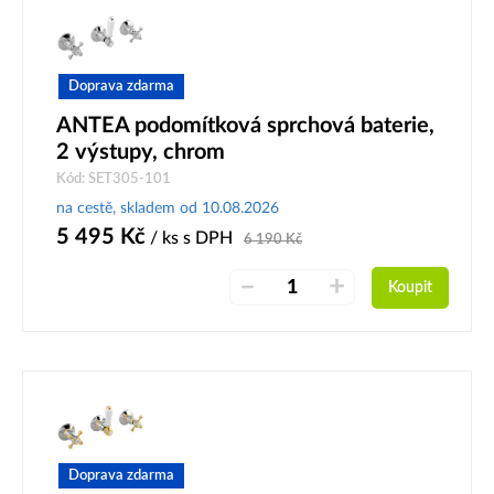
Doprava zdarma
ANTEA podomítková sprchová baterie,
2 výstupy, chrom
Kód: SET305-101
na cestě, skladem od 10.08.2026
5 495
Kč
/ ks
s DPH
6 190
Kč
–
+
Koupit
Doprava zdarma