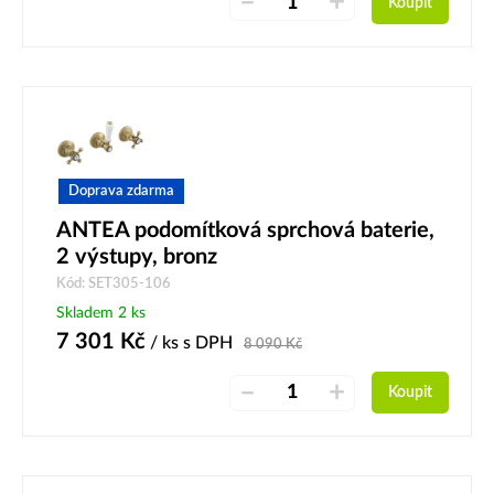
–
+
Koupit
Doprava zdarma
ANTEA podomítková sprchová baterie,
2 výstupy, bronz
Kód: SET305-106
Skladem 2 ks
7 301
Kč
/ ks
s DPH
8 090
Kč
–
+
Koupit