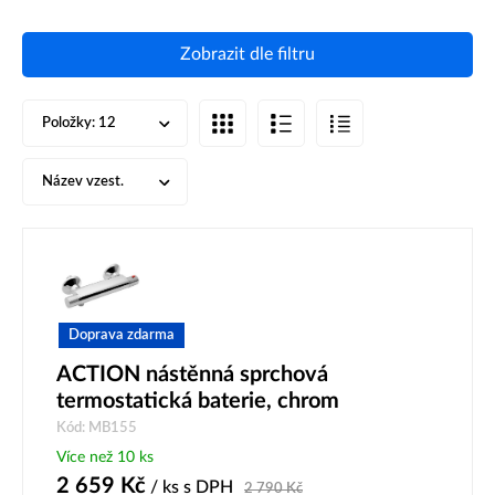
Zobrazit dle filtru
Položky:
12
Název vzest.
Doprava zdarma
ACTION nástěnná sprchová
termostatická baterie, chrom
Kód: MB155
Více než 10 ks
2 659
Kč
/ ks
s DPH
2 790
Kč