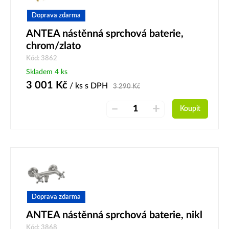
Doprava zdarma
ANTEA nástěnná sprchová baterie,
chrom/zlato
Kód: 3862
Skladem 4 ks
3 001
Kč
/ ks
s DPH
3 290
Kč
–
+
Koupit
Doprava zdarma
ANTEA nástěnná sprchová baterie, nikl
Kód: 3868