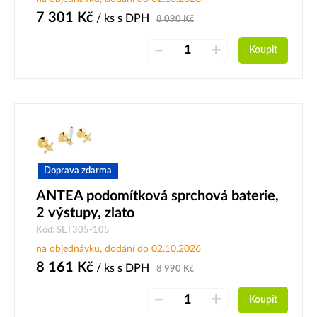
7 301
Kč
/ ks
s DPH
8 090
Kč
–
+
Koupit
Doprava zdarma
ANTEA podomítková sprchová baterie,
2 výstupy, zlato
Kód: SET305-105
na objednávku, dodání do 02.10.2026
8 161
Kč
/ ks
s DPH
8 990
Kč
–
+
Koupit