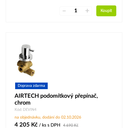
–
+
Koupit
Doprava zdarma
AIRTECH podomítkový přepínač,
chrom
Kód: DEVIN4
na objednávku, dodání do 02.10.2026
4 205
Kč
/ ks
s DPH
4 690
Kč