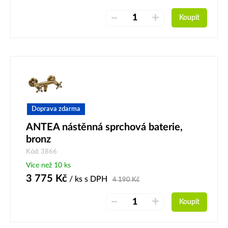
–
+
Koupit
Doprava zdarma
ANTEA nástěnná sprchová baterie,
bronz
Kód: 3866
Více než 10 ks
3 775
Kč
/ ks
s DPH
4 190
Kč
–
+
Koupit