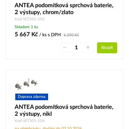
ANTEA podomítková sprchová baterie,
2 výstupy, chrom/zlato
Kód: SET305-102
Skladem 1 ks
5 667
Kč
/ ks
s DPH
6 290
Kč
–
+
Koupit
Doprava zdarma
ANTEA podomítková sprchová baterie,
2 výstupy, nikl
Kód: SET305-108
na objednávku, dodání do 02.10.2026