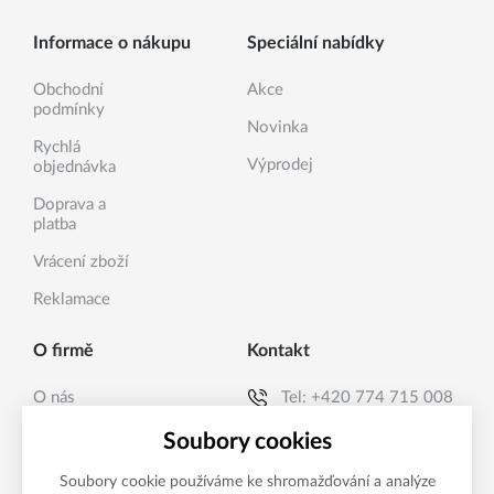
Informace o nákupu
Speciální nabídky
Obchodní
Akce
podmínky
Novinka
Rychlá
Výprodej
objednávka
Doprava a
platba
Vrácení zboží
Reklamace
O firmě
Kontakt
O nás
Tel:
+420 774 715 008
Kontakty
E-mail:
info@sanea.cz
Soubory cookies
Soubory cookie používáme ke shromažďování a analýze