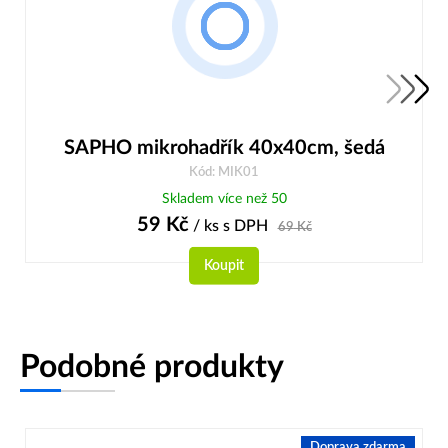
SAPHO mikrohadřík 40x40cm, šedá
Kód: MIK01
Skladem více než 50
59
Kč
/ ks
s DPH
69
Kč
Koupit
Podobné produkty
Doprava zdarma