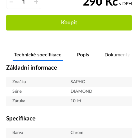
290
Kč
–
+
s DPH
Koupit
Technické specifikace
Popis
Dokumenty
Základní informace
Značka
SAPHO
Série
DIAMOND
Záruka
10 let
Specifikace
Barva
Chrom