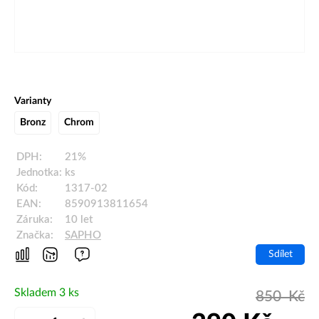
Varianty
Bronz
Chrom
DPH:
21%
Jednotka:
ks
Kód:
1317-02
EAN:
8590913811654
Záruka:
10 let
Značka:
SAPHO
Sdílet
Skladem 3 ks
850
Kč