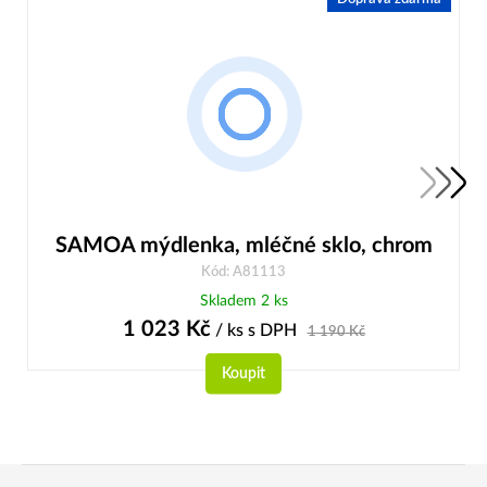
SAMOA mýdlenka, mléčné sklo, chrom
Kód: A81113
Skladem 2 ks
1 023
Kč
/ ks
s DPH
1 190
Kč
Koupit