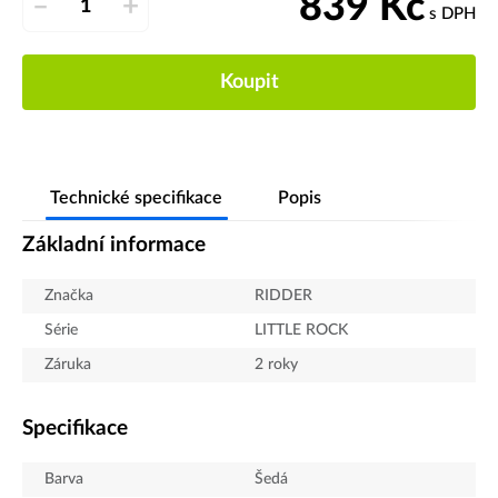
839
Kč
–
+
s DPH
Koupit
Technické specifikace
Popis
Základní informace
Značka
RIDDER
Série
LITTLE ROCK
Záruka
2 roky
Specifikace
Barva
Šedá