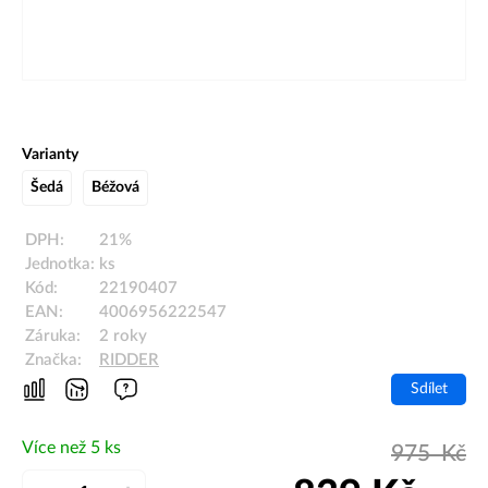
Varianty
Šedá
Béžová
DPH:
21%
Jednotka:
ks
Kód:
22190407
EAN:
4006956222547
Záruka:
2 roky
Značka:
RIDDER
Sdílet
Více než 5 ks
975
Kč