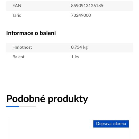
EAN
8590913126185
Taric
73249000
Informace o balení
Hmotnost
0,754
kg
Balení
1
ks
Podobné produkty
Doprava zdarma