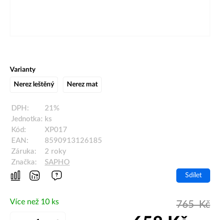
Varianty
Nerez leštěný
Nerez mat
DPH:
21%
Jednotka:
ks
Kód:
XP017
EAN:
8590913126185
Záruka:
2 roky
Značka:
SAPHO
Sdílet
Více než 10 ks
765
Kč