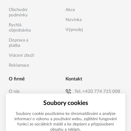
Obchodní
Akce
podmínky
Novinka
Rychlá
Výprodej
objednávka
Doprava a
platba
Vrácení zboží
Reklamace
O firmě
Kontakt
O nás
Tel:
+420 774 715 008
Kontakty
E-mail:
info@sanea.cz
Soubory cookies
Soubory cookie používáme ke shromažďování a analýze
informací o výkonu a používání webu, zajištění fungování
Možnosti platby
funkcí ze sociálních médií a ke zlepšení a přizpůsobení
obsahu a reklam.