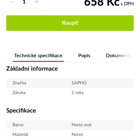
658
Kč
–
+
s DPH
Koupit
Technické specifikace
Popis
Dokumenty
Základní informace
Značka
SAPHO
Záruka
2 roky
Specifikace
Barva
Nerez mat
Materiál
Nerez