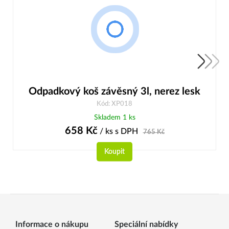
Odpadkový koš závěsný 3l, nerez lesk
Kód: XP018
Skladem 1 ks
658
Kč
/ ks
s DPH
765
Kč
Koupit
Informace o nákupu
Speciální nabídky