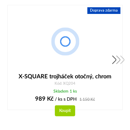
Doprava zdarma
X-SQUARE trojháček otočný, chrom
Kód: XQ204
Skladem 1 ks
989
Kč
/ ks
s DPH
1 150
Kč
Koupit