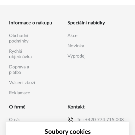
Informace o nákupu
Speciální nabídky
Obchodní
Akce
podmínky
Novinka
Rychlá
Výprodej
objednávka
Doprava a
platba
Vrácení zboží
Reklamace
O firmě
Kontakt
O nás
Tel:
+420 774 715 008
Kontakty
E-mail:
info@sanea.cz
Soubory cookies