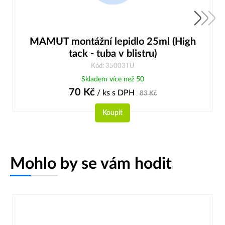
MAMUT montážní lepidlo 25ml (High
tack - tuba v blistru)
Kód: 35003TU
Skladem více než 50
70
Kč
/ ks
s DPH
83
Kč
Koupit
Mohlo by se vám hodit