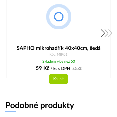
SAPHO mikrohadřík 40x40cm, šedá
Kód: MIK01
Skladem více než 50
59
Kč
/ ks
s DPH
69
Kč
Koupit
Podobné produkty