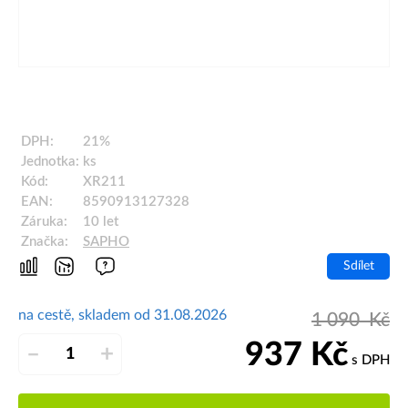
DPH:
21%
Jednotka:
ks
Kód:
XR211
EAN:
8590913127328
Záruka:
10 let
Značka:
SAPHO
Sdílet
na cestě, skladem od 31.08.2026
1 090
Kč
937
Kč
–
+
s DPH