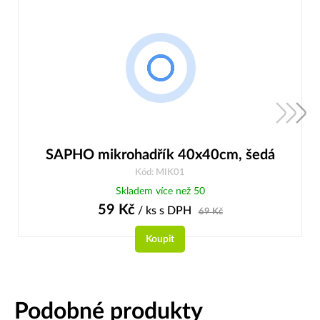
SAPHO mikrohadřík 40x40cm, šedá
Kód: MIK01
Skladem více než 50
59
Kč
/ ks
s DPH
69
Kč
Koupit
Podobné produkty