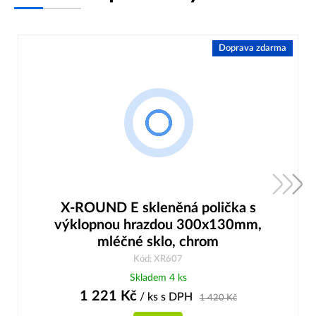
Doprava zdarma
X-ROUND E skleněná polička s
výklopnou hrazdou 300x130mm,
mléčné sklo, chrom
Kód: XR607
Skladem 4 ks
1 221
Kč
/ ks
s DPH
1 420
Kč