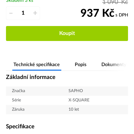
Skladem 3 ks
1 090
Kč
937
Kč
–
+
s DPH
Koupit
Technické specifikace
Popis
Dokumenty
Základní informace
Značka
SAPHO
Série
X-SQUARE
Záruka
10 let
Specifikace