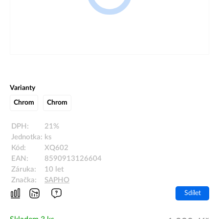
Varianty
Chrom
Chrom
DPH:
21%
Jednotka:
ks
Kód:
XQ602
EAN:
8590913126604
Záruka:
10 let
Značka:
SAPHO
Sdílet