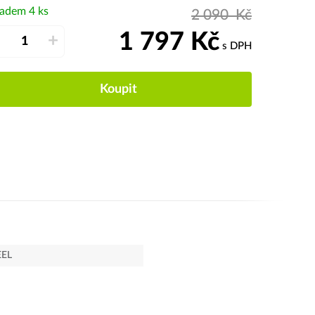
ladem 4 ks
2 090
Kč
1 797
Kč
–
+
s DPH
Koupit
EEL