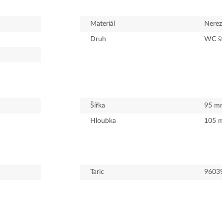
Materiál
Nerez
Druh
WC š
Šířka
95
m
Hloubka
105
Taric
9603