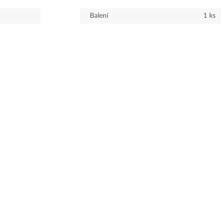
Balení
1
ks