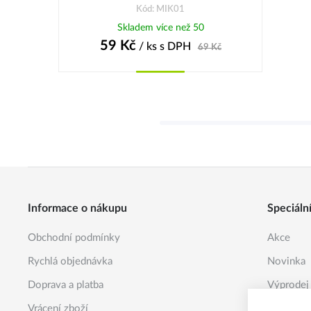
Kód: MIK01
Skladem více než 50
59
Kč
/ ks
s DPH
69
Kč
Koupit
Informace o nákupu
Speciáln
Obchodní podmínky
Akce
Rychlá objednávka
Novinka
Doprava a platba
Výprodej
Vrácení zboží