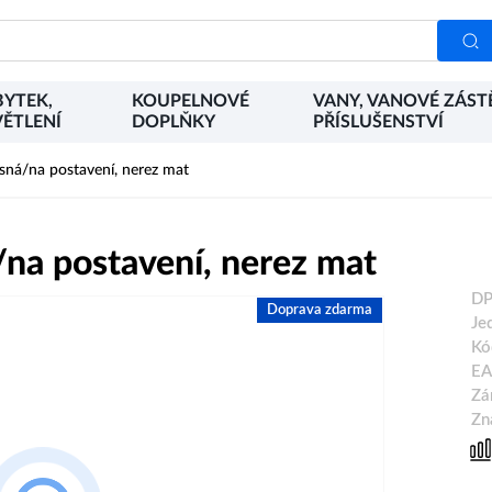
YTEK,
KOUPELNOVÉ
VANY, VANOVÉ ZÁST
ĚTLENÍ
DOPLŇKY
PŘÍSLUŠENSTVÍ
ná/na postavení, nerez mat
na postavení, nerez mat
DP
Doprava zdarma
Je
Kó
EA
Zá
Zn