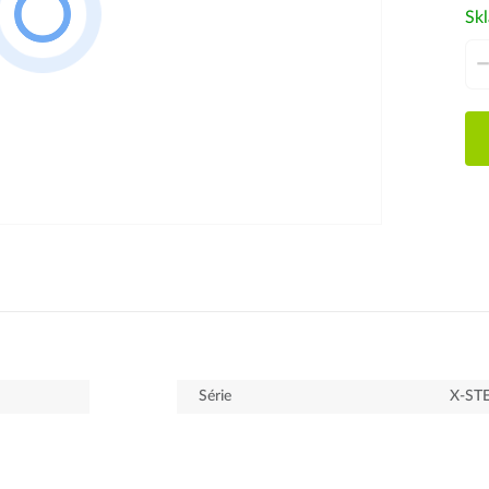
Sk
Série
X-ST