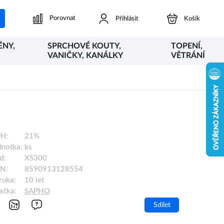
Porovnat
Přihlásit
Košík
ĚNY,
SPRCHOVÉ KOUTY,
TOPENÍ,
VANIČKY, KANÁLKY
VĚTRÁNÍ
H:
21%
dnotka:
ks
d:
XS300
N:
8590913128554
ruka:
10 let
ačka:
SAPHO
Sdílet