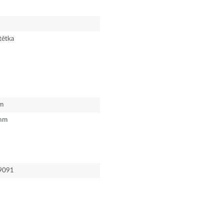
tětka
m
mm
9091