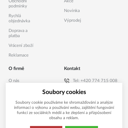
Obchodní
Akce
podmínky
Novinka
Rychlá
Výprodej
objednávka
Doprava a
platba
Vrácení zboží
Reklamace
O firmě
Kontakt
O nás
Tel:
+420 774 715 008
Kontakty
E-mail:
info@sanea.cz
Soubory cookies
Soubory cookie používáme ke shromažďování a analýze
informací o výkonu a používání webu, zajištění fungování
Možnosti platby
funkcí ze sociálních médií a ke zlepšení a přizpůsobení
obsahu a reklam.