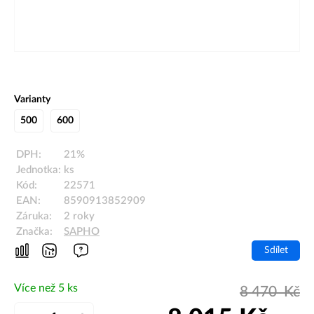
Varianty
500
600
DPH:
21%
Jednotka:
ks
Kód:
22571
EAN:
8590913852909
Záruka:
2 roky
Značka:
SAPHO
Sdílet
Více než 5 ks
8 470
Kč