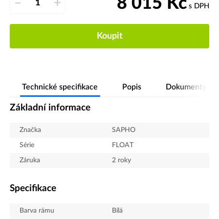
8 015
Kč
–
+
s DPH
Koupit
Technické specifikace
Popis
Dokumenty
Základní informace
Značka
SAPHO
Série
FLOAT
Záruka
2 roky
Specifikace
Barva rámu
Bílá