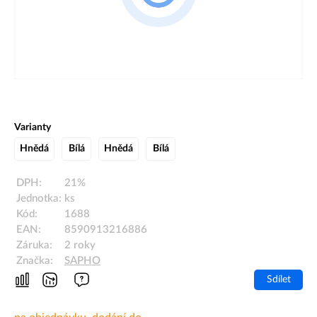
Varianty
Hnědá
Bílá
Hnědá
Bílá
DPH:
21%
Jednotka:
ks
Kód:
1688
EAN:
8590913216886
Záruka:
2 roky
Značka:
SAPHO
Sdílet