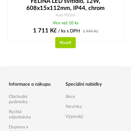
FELINA LED svítidlo, 12W,
608x15x112mm, IP44, chrom
Kód: FE060
Více než 10 ks
1 711
Kč
/ ks
s DPH
1 990
Kč
Koupit
Informace o nákupu
Speciální nabídky
Obchodní
Akce
podmínky
Novinka
Rychlá
Výprodej
objednávka
Doprava a