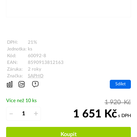
DPH:
21%
Jednotka:
ks
Kód:
60092-8
EAN:
8590913812163
Záruka:
2 roky
Značka:
SAPHO
Sdílet
Více než 10 ks
1 920
Kč
1 651
Kč
–
+
s DPH
Koupit