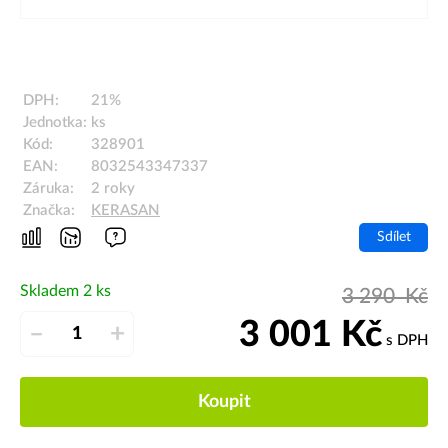
DPH:
21%
Jednotka:
ks
Kód:
328901
EAN:
8032543347337
Záruka:
2 roky
Značka:
KERASAN
Sdílet
Skladem 2 ks
3 290
Kč
3 001
Kč
–
+
s DPH
Koupit