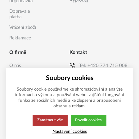
Výprodej
objednávka
Doprava a
platba
Vrácení zboží
Reklamace
O firmě
Kontakt
O nás
Tel:
+420 774 715 008
Kontakty
E-mail:
info@sanea.cz
Soubory cookies
Soubory cookie používáme ke shromažďování a analýze
informací o výkonu a používání webu, zajištění fungování
Možnosti platby
funkcí ze sociálních médií a ke zlepšení a přizpůsobení
obsahu a reklam.
Zamítnout vše
Povolit cookies
Tato stránka používá soubory cookies.
Zásady ochrany
Nastavení cookies
Klikněte pro více informací.
osobních údajů