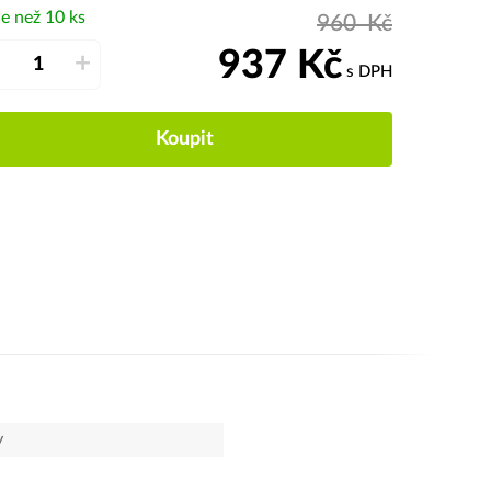
e než 10 ks
960
Kč
937
Kč
–
+
s DPH
Koupit
y