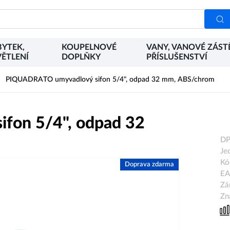
YTEK,
KOUPELNOVÉ
VANY, VANOVÉ ZÁST
ĚTLENÍ
DOPLŇKY
PŘÍSLUŠENSTVÍ
PIQUADRATO umyvadlový sifon 5/4", odpad 32 mm, ABS/chrom
fon 5/4", odpad 32
DP
Je
Kó
Doprava zdarma
EA
Zá
Zn