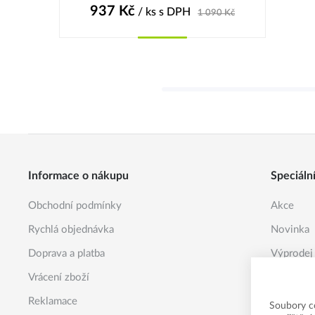
937
Kč
/ ks
s DPH
1 090
Kč
Koupit
Informace o nákupu
Speciáln
Obchodní podmínky
Akce
Rychlá objednávka
Novinka
Doprava a platba
Výprodej
Vrácení zboží
Reklamace
Soubory c