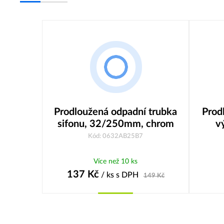
Prodloužená odpadní trubka
Prod
sifonu, 32/250mm, chrom
v
Kód: 0632AB25B7
Více než 10 ks
137
Kč
/ ks
s DPH
149
Kč
Koupit