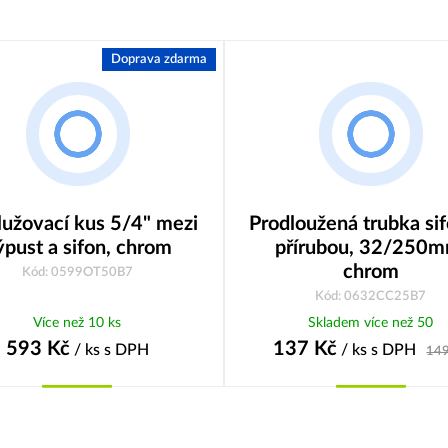
Doprava zdarma
lužovací kus 5/4" mezi
Prodloužená trubka sif
ýpust a sifon, chrom
přírubou, 32/250m
chrom
Kód: 0599OT50B7
Kód: 0632CC25B7
Více než 10 ks
Skladem více než 50
593
Kč
137
Kč
/ ks
s DPH
/ ks
s DPH
14
Koupit
Koupit