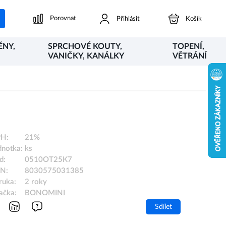
Porovnat
Přihlásit
Košík
ĚNY,
SPRCHOVÉ KOUTY,
TOPENÍ,
VANIČKY, KANÁLKY
VĚTRÁNÍ
H:
21%
dnotka:
ks
d:
0510OT25K7
N:
8030575031385
ruka:
2 roky
ačka:
BONOMINI
Sdílet