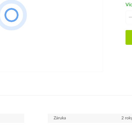
Víc
Záruka
2 rok