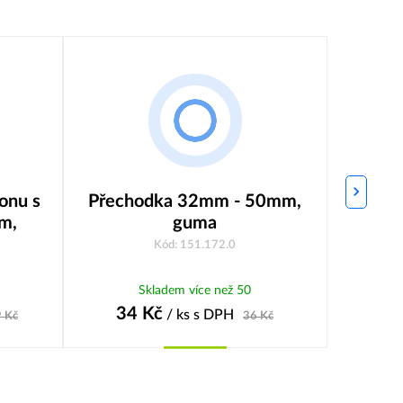
onu s
Přechodka 32mm - 50mm,
Přech
m,
guma
Kód: 151.172.0
Skladem více než 50
34
Kč
32
/ ks
s DPH
9
Kč
36
Kč
Koupit