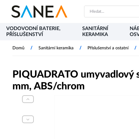
VODOVODNÍ BATERIE,
SANITÁRNÍ
NÁB
PŘÍSLUŠENSTVÍ
KERAMIKA
OSV
/
/
/
Domů
Sanitární keramika
Příslušenství a ostatní
PIQUADRATO umyvadlový si
mm, ABS/chrom