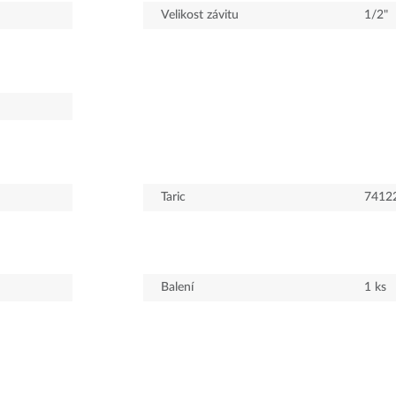
Velikost závitu
1/2"
Taric
7412
Balení
1
ks