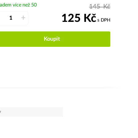
ladem více než 50
145
Kč
125
Kč
–
+
s DPH
Koupit
y