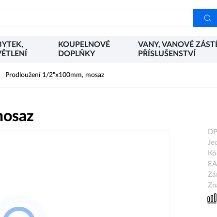
YTEK,
KOUPELNOVÉ
VANY, VANOVÉ ZÁST
ĚTLENÍ
DOPLŇKY
PŘÍSLUŠENSTVÍ
Prodloužení 1/2"x100mm, mosaz
mosaz
DP
Je
Kó
EA
Zá
Zn