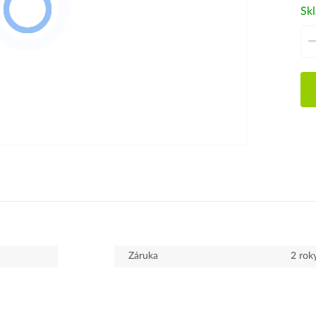
Sk
Záruka
2 rok