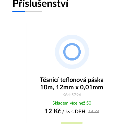
Příslušenství
Těsnící teflonová páska
10m, 12mm x 0,01mm
Kód: 5796
Skladem více než 50
12
Kč
/ ks
s DPH
14
Kč
Koupit