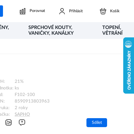
Porovnat
Přihlásit
Košík
ĚNY,
SPRCHOVÉ KOUTY,
TOPENÍ,
VANIČKY, KANÁLKY
VĚTRÁNÍ
H:
21%
dnotka:
ks
d:
F102-100
N:
8590913803963
ruka:
2 roky
ačka:
SAPHO
Sdílet