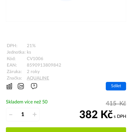
DPH:
21%
Jednotka:
ks
Kód:
CV1006
EAN:
8590913809842
Záruka:
2 roky
Značka:
AQUALINE
Sdílet
Skladem více než 50
415
Kč
382
Kč
–
+
s DPH