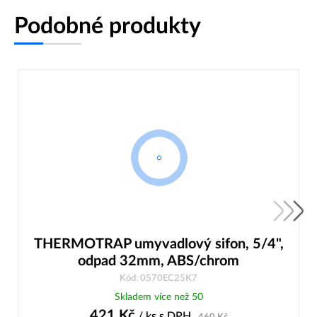
Podobné produkty
THERMOTRAP umyvadlový sifon, 5/4",
odpad 32mm, ABS/chrom
Kód: 0570EC25K7
Skladem více než 50
421
Kč
/ ks
s DPH
460
Kč