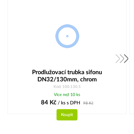
Prodlužovací trubka sifonu
DN32/130mm, chrom
Kód: 100.130.5
Více než 10 ks
84
Kč
/ ks
s DPH
98
Kč
Koupit