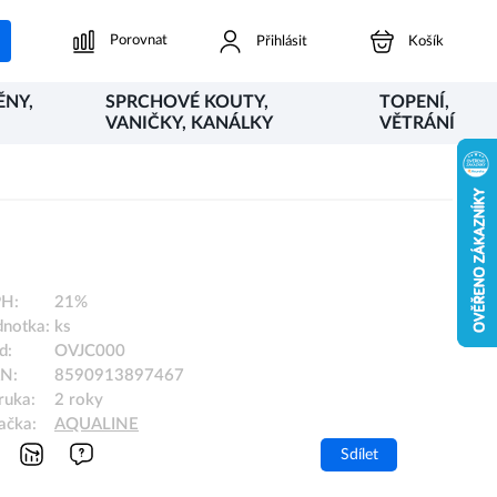
Porovnat
Přihlásit
Košík
ĚNY,
SPRCHOVÉ KOUTY,
TOPENÍ,
VANIČKY, KANÁLKY
VĚTRÁNÍ
H:
21%
dnotka:
ks
d:
OVJC000
N:
8590913897467
ruka:
2 roky
ačka:
AQUALINE
Sdílet