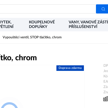
YTEK,
KOUPELNOVÉ
VANY, VANOVÉ ZÁST
ĚTLENÍ
DOPLŇKY
PŘÍSLUŠENSTVÍ
Vypouštěcí ventil, STOP tlačítko, chrom
ítko, chrom
DP
Doprava zdarma
Je
Kó
EA
Zá
Zn