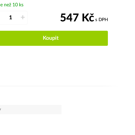
e než 10 ks
547
Kč
–
+
s DPH
Koupit
y