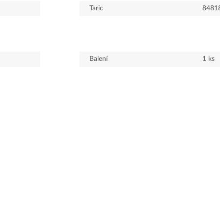
Taric
8481
Balení
1
ks