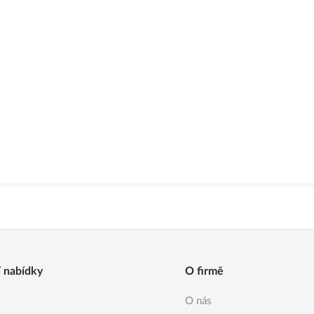
í nabídky
O firmě
O nás