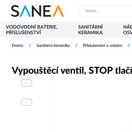
VODOVODNÍ BATERIE,
SANITÁRNÍ
NÁB
PŘÍSLUŠENSTVÍ
KERAMIKA
OSV
/
/
/
Domů
Sanitární keramika
Příslušenství a ostatní
Vypouštěcí ventil, STOP tlač