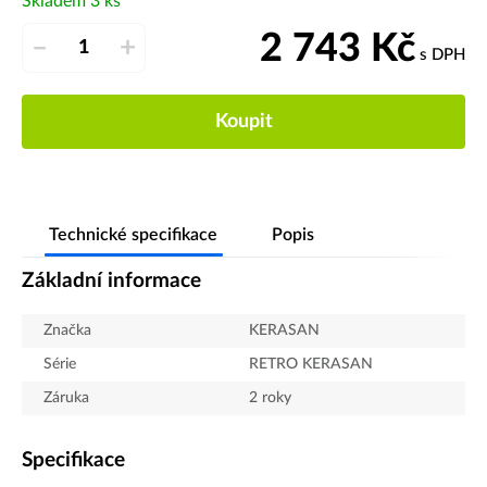
Skladem 3 ks
2 743
Kč
–
+
s DPH
Koupit
Technické specifikace
Popis
Základní informace
Značka
KERASAN
Série
RETRO KERASAN
Záruka
2 roky
Specifikace