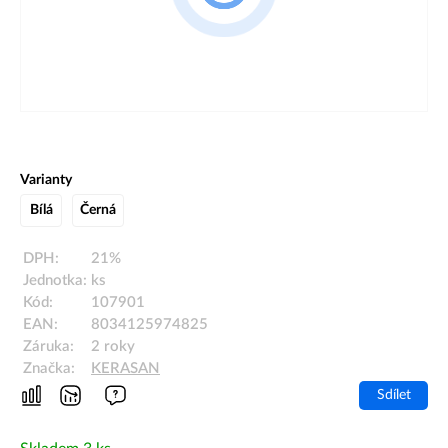
Varianty
Bílá
Černá
DPH:
21%
Jednotka:
ks
Kód:
107901
EAN:
8034125974825
Záruka:
2 roky
Značka:
KERASAN
Sdílet