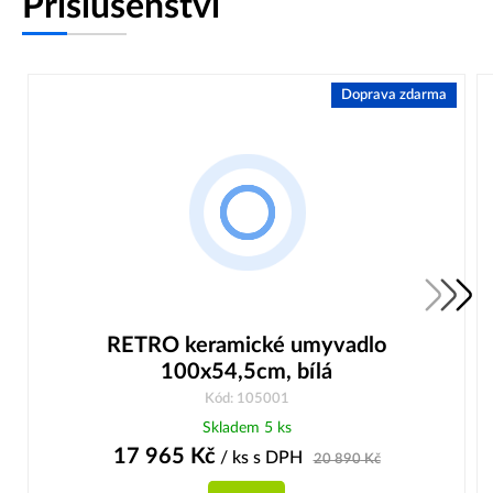
Příslušenství
Doprava zdarma
RETRO keramické umyvadlo
100x54,5cm, bílá
Kód: 105001
Skladem 5 ks
17 965
Kč
/ ks
s DPH
20 890
Kč