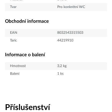
Tvar
Pro konkrétní WC
Obchodní informace
EAN
8032543315503
Taric
44219910
Informace o balení
Hmotnost
3,2
kg
Balení
1
ks
Příslušenství