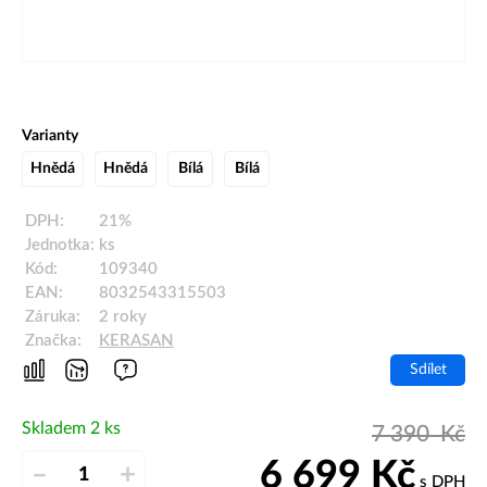
Varianty
Hnědá
Hnědá
Bílá
Bílá
DPH:
21%
Jednotka:
ks
Kód:
109340
EAN:
8032543315503
Záruka:
2 roky
Značka:
KERASAN
Sdílet
Skladem 2 ks
7 390
Kč
6 699
Kč
–
+
s DPH