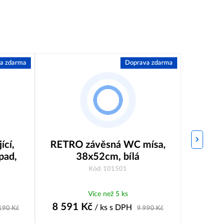
a zdarma
Doprava zdarma
ící,
RETRO závěsná WC mísa,
RET
pad,
38x52cm, bílá
38,5x
Kód: 101501
Více než 5 ks
8 591
Kč
9 19
/ ks
s DPH
190
Kč
9 990
Kč