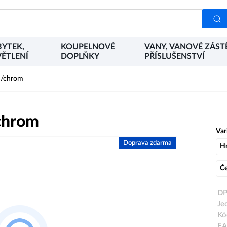
YTEK,
KOUPELNOVÉ
VANY, VANOVÉ ZÁST
ĚTLENÍ
DOPLŇKY
PŘÍSLUŠENSTVÍ
h/chrom
chrom
Var
Doprava zdarma
H
Č
DP
Je
Kó
EA