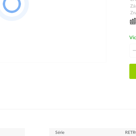
Zá
Zn
Víc
Série
RETR