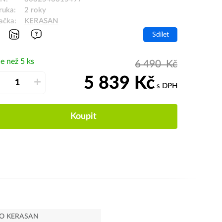
ruka:
2 roky
ačka:
KERASAN
Sdílet
e než 5 ks
6 490
Kč
5 839
Kč
–
+
s DPH
Koupit
O KERASAN