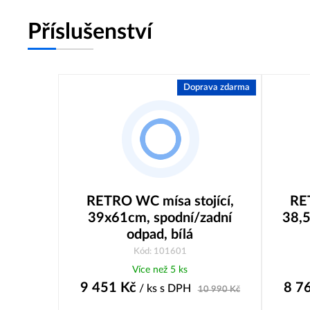
Příslušenství
Doprava zdarma
RETRO WC mísa stojící,
RET
39x61cm, spodní/zadní
38,5
odpad, bílá
Kód: 101601
Více než 5 ks
9 451
Kč
8 7
/ ks
s DPH
10 990
Kč