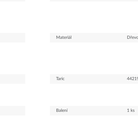
Materiál
Dřev
Taric
4421
Balení
1
ks