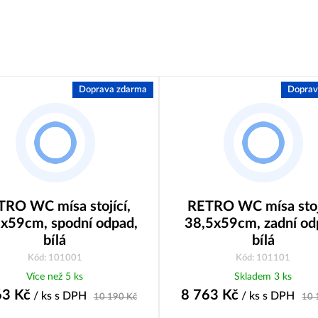
Doprava zdarma
Doprav
RO WC mísa stojící,
RETRO WC mísa stoj
x59cm, spodní odpad,
38,5x59cm, zadní od
bílá
bílá
Kód: 101001
Kód: 101101
Více než 5 ks
Skladem 3 ks
63
Kč
8 763
Kč
/ ks
s DPH
/ ks
s DPH
10 190
Kč
10 