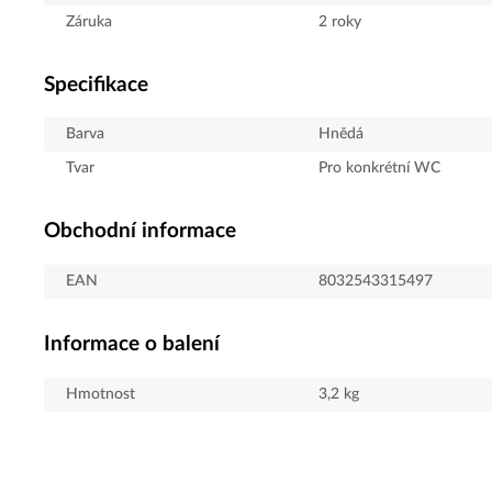
Záruka
2 roky
Specifikace
Barva
Hnědá
Tvar
Pro konkrétní WC
Obchodní informace
EAN
8032543315497
Informace o balení
Hmotnost
3,2
kg