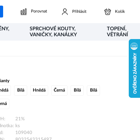
Porovnat
Přihlásit
Košík
ĚNY,
SPRCHOVÉ KOUTY,
TOPENÍ,
VANIČKY, KANÁLKY
VĚTRÁNÍ
ianty
nědá
Bílá
Hnědá
Černá
Bílá
Bílá
erná
H:
21%
dnotka:
ks
d:
109040
N:
8032543315497