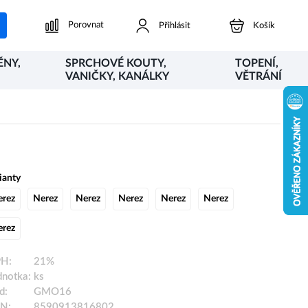
Porovnat
Přihlásit
Košík
ĚNY,
SPRCHOVÉ KOUTY,
TOPENÍ,
VANIČKY, KANÁLKY
VĚTRÁNÍ
ianty
erez
Nerez
Nerez
Nerez
Nerez
Nerez
erez
H:
21%
dnotka:
ks
d:
GMO16
N:
8590913816802