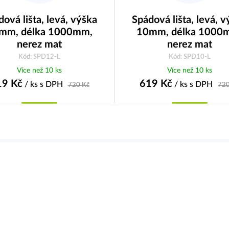
ová lišta, levá, výška
Spádová lišta, levá, 
mm, délka 1000mm,
10mm, délka 1000
nerez mat
nerez mat
Kód: SPD12-L
Kód: SPD10-L
Více než 10 ks
Více než 10 ks
19
Kč
619
Kč
/ ks
s DPH
/ ks
s DPH
720
Kč
72
Koupit
Koupit