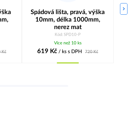
výška
Spádová lišta, pravá, výška
mm,
10mm, délka 1000mm,
nerez mat
Kód: SPD10-P
Více než 10 ks
619
Kč
/ ks
s DPH
0
Kč
720
Kč
Koupit