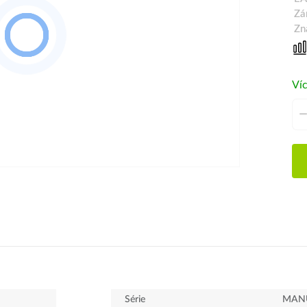
Zá
Zn
Víc
Série
MAN