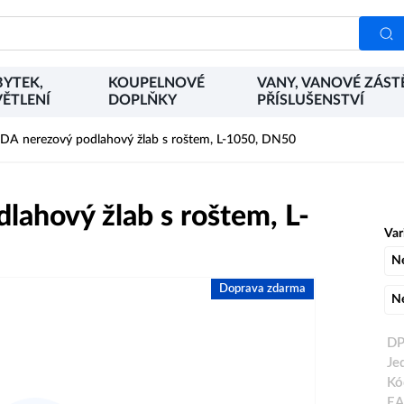
YTEK,
KOUPELNOVÉ
VANY, VANOVÉ ZÁST
ĚTLENÍ
DOPLŇKY
PŘÍSLUŠENSTVÍ
 nerezový podlahový žlab s roštem, L-1050, DN50
hový žlab s roštem, L-
Var
N
Doprava zdarma
N
DP
Je
Kó
EA