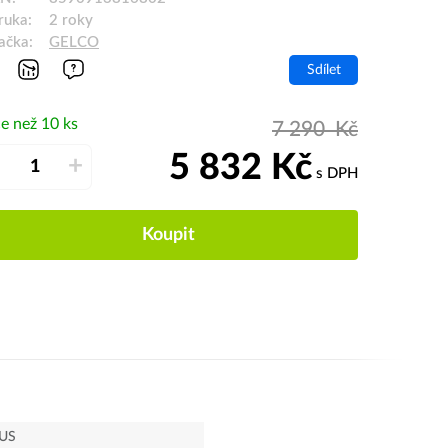
ruka:
2 roky
ačka:
GELCO
Sdílet
e než 10 ks
7 290
Kč
5 832
Kč
–
+
s DPH
Koupit
US