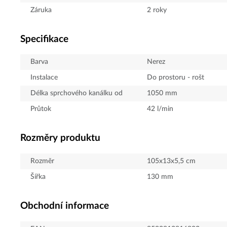
Záruka
2 roky
Specifikace
Barva
Nerez
Instalace
Do prostoru - rošt
Délka sprchového kanálku od
1050
mm
Průtok
42
l/min
Rozměry produktu
Rozměr
105x13x5,5 cm
Šířka
130
mm
Obchodní informace