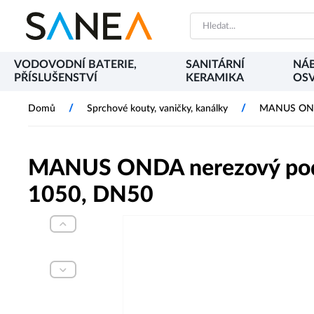
VODOVODNÍ BATERIE,
SANITÁRNÍ
NÁB
PŘÍSLUŠENSTVÍ
KERAMIKA
OSV
/
/
Domů
Sprchové kouty, vaničky, kanálky
MANUS ONDA
MANUS ONDA nerezový podla
1050, DN50