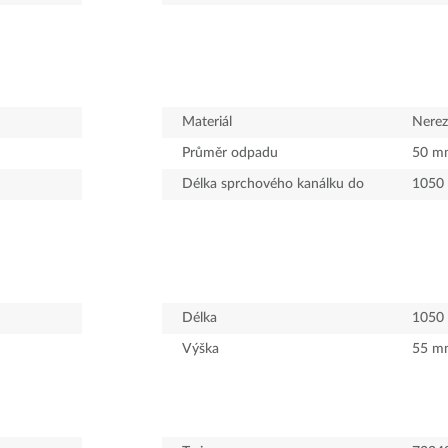
Materiál
Nerez
Průměr odpadu
50
m
Délka sprchového kanálku do
1050
Délka
1050
Výška
55
m