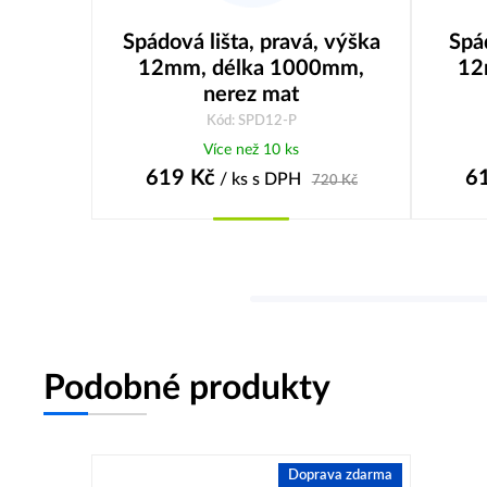
Spádová lišta, pravá, výška
Spád
12mm, délka 1000mm,
12
nerez mat
Kód: SPD12-P
Více než 10 ks
619
Kč
6
/ ks
s DPH
720
Kč
Koupit
Podobné produkty
Doprava zdarma