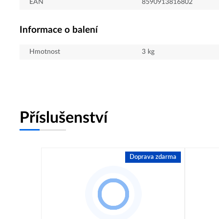
EAN
8590913816802
Informace o balení
Hmotnost
3
kg
Příslušenství
Doprava zdarma