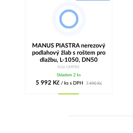
MANUS PIASTRA nerezový
podlahový žlab s roštem pro
dlažbu, L-1050, DN50
Kód: GMP86
Skladem 2 ks
5 992
Kč
/ ks
s DPH
7 490
Kč
Koupit