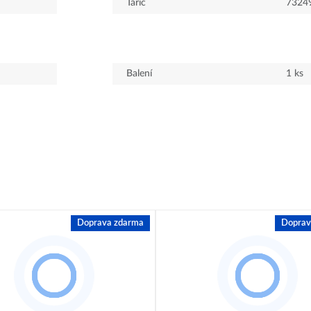
Taric
7324
Balení
1
ks
Doprava zdarma
Doprav