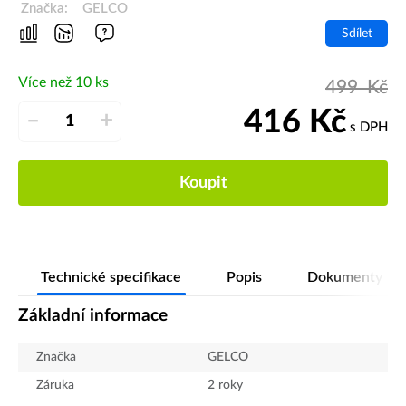
Značka:
GELCO
Sdílet
Více než 10 ks
499
Kč
416
Kč
–
+
s DPH
Koupit
Technické specifikace
Popis
Dokumenty
Základní informace
Značka
GELCO
Záruka
2 roky