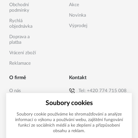
Obchodní
Akce
podmínky
Novinka
Rychlá
Výprodej
objednávka
Doprava a
platba
Vrácení zboží
Reklamace
O firmě
Kontakt
O nás
Tel:
+420 774 715 008
Kontakty
E-mail:
info@sanea.cz
Soubory cookies
Soubory cookie používáme ke shromažďování a analýze
informací o výkonu a používání webu, zajištění fungování
Možnosti platby
funkcí ze sociálních médií a ke zlepšení a přizpůsobení
obsahu a reklam.