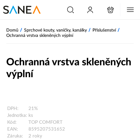
/
/
/
Domů
Sprchové kouty, vaničky, kanálky
Příslušenství
Ochranná vrstva skleněných výplní
Ochranná vrstva skleněných
výplní
DPH:
21%
Jednotka:
ks
Kód:
TOP COMFORT
EAN:
8595207531652
Záruka:
2 roky