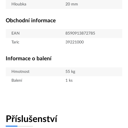
Hloubka
20
mm
Obchodní informace
EAN
8590913872785
Taric
39221000
Informace o balení
Hmotnost
55
kg
Balení
1
ks
Příslušenství