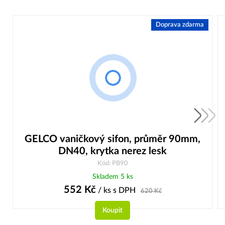
Doprava zdarma
GELCO vaničkový sifon, průměr 90mm,
DN40, krytka nerez lesk
Kód: PB90
Skladem 5 ks
552
Kč
/ ks
s DPH
620
Kč
Koupit