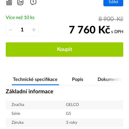
Sdílet
Více než 10 ks
8 900
Kč
7 760
Kč
–
+
s DPH
Koupit
Technické specifikace
Popis
Dokumenty
Základní informace
Značka
GELCO
Série
G5
Záruka
3 roky