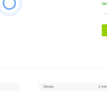
Sk
Záruka
2 rok