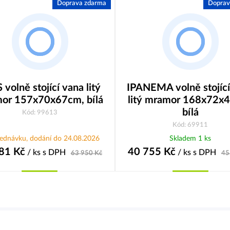
Doprava zdarma
Doprav
 volně stojící vana litý
IPANEMA volně stojící
or 157x70x67cm, bílá
litý mramor 168x72x
bílá
Kód: 99613
Kód: 69911
jednávku, dodání do 24.08.2026
Skladem 1 ks
81
Kč
40 755
Kč
/ ks
s DPH
/ ks
s DPH
63 950
Kč
45
Koupit
Koupit