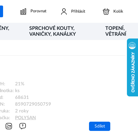
Porovnat
Přihlásit
Košík
ĚNY,
SPRCHOVÉ KOUTY,
TOPENÍ,
VANIČKY, KANÁLKY
VĚTRÁNÍ
H:
21%
dnotka:
ks
d:
68631
N:
8590729050759
ruka:
2 roky
ačka:
POLYSAN
Sdílet