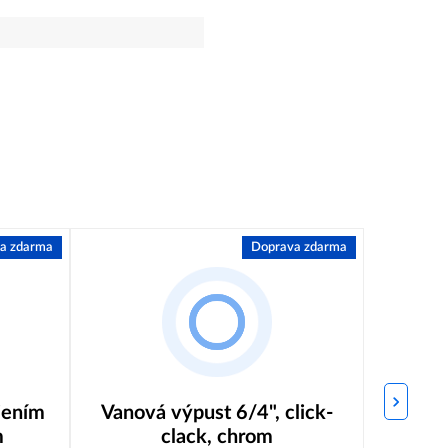
a zdarma
Doprava zdarma
ojením
Vanová výpust 6/4", click-
KORAL 
m
clack, chrom
40x43x