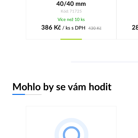
40/40 mm
Kód: 71725
Více než 10 ks
386
Kč
2
/ ks
s DPH
430
Kč
Koupit
Mohlo by se vám hodit