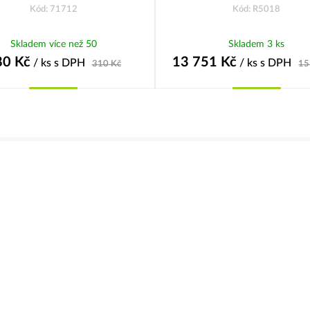
Kód: 71712
Kód: R5018
Skladem více než 50
Skladem 3 ks
80
Kč
13 751
Kč
/ ks
s DPH
/ ks
s DPH
310
Kč
15
Koupit
Koupit