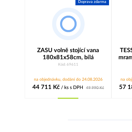
Doprava zdarma
ZASU volně stojící vana
TESS
180x81x58cm, bílá
mram
Kód: 69611
na objednávku, dodání do 24.08.2026
na ob
44 711
Kč
57 1
/ ks
s DPH
49 990
Kč
Koupit