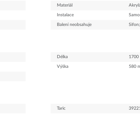
Materiál
Akryl
Instalace
Samos
Balení neobsahuje
Sifon
Délka
1700
Výška
580
Taric
3922