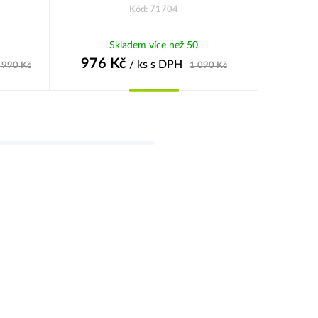
Kód: 71704
Skladem více než 50
976
Kč
4
/ ks
s DPH
 990
Kč
1 090
Kč
Koupit