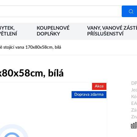
YTEK,
KOUPELNOVÉ
VANY, VANOVÉ ZÁST
ĚTLENÍ
DOPLŇKY
PŘÍSLUŠENSTVÍ
 stojící vana 170x80x58cm, bílá
x80x58cm, bílá
DP
Akce
Je
Doprava zdarma
Kó
EA
Zá
Zn