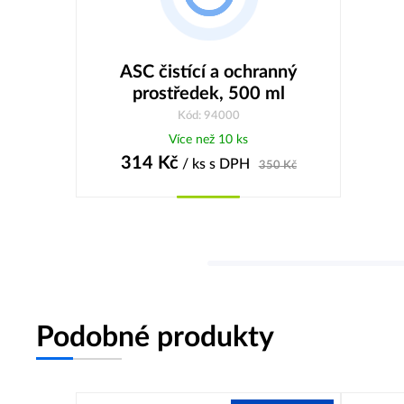
ASC čistící a ochranný
prostředek, 500 ml
Kód: 94000
Více než 10 ks
314
Kč
/ ks
s DPH
350
Kč
Koupit
Podobné produkty