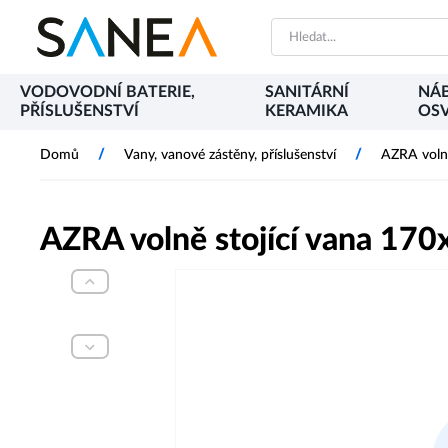
VODOVODNÍ BATERIE,
SANITÁRNÍ
NÁB
PŘÍSLUŠENSTVÍ
KERAMIKA
OSV
/
/
Domů
Vany, vanové zástěny, příslušenství
AZRA volně
AZRA volně stojící vana 170