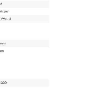
át
tojná
; Výpust
mm
mm
1000