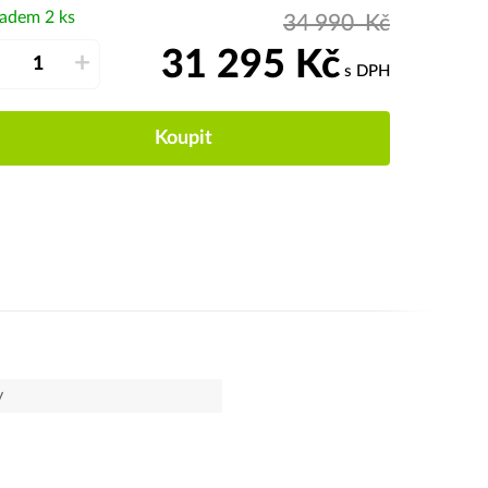
ladem 2 ks
34 990
Kč
31 295
Kč
–
+
s DPH
Koupit
y