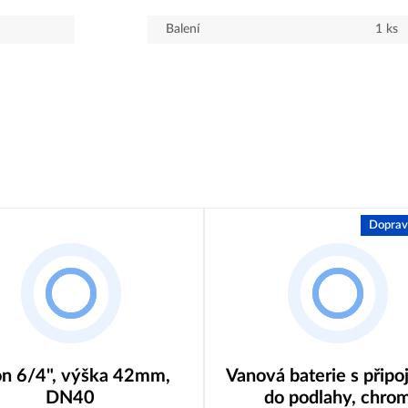
Balení
1
ks
Doprav
on 6/4", výška 42mm,
Vanová baterie s přip
DN40
do podlahy, chro