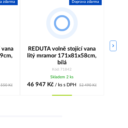
a zdarma
Doprava zdarma
 vana
REDUTA volně stojící vana
AVILA
49cm,
litý mramor 171x81x58cm,
17
bílá
Kód: 71842
Skladem 2 ks
46 947
Kč
35 76
/ ks
s DPH
 550
Kč
52 490
Kč
Koupit