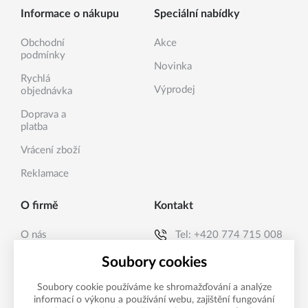
Informace o nákupu
Speciální nabídky
Obchodní
Akce
podmínky
Novinka
Rychlá
Výprodej
objednávka
Doprava a
platba
Vrácení zboží
Reklamace
O firmě
Kontakt
O nás
Tel:
+420 774 715 008
Kontakty
E-mail:
info@sanea.cz
Soubory cookies
Soubory cookie používáme ke shromažďování a analýze
informací o výkonu a používání webu, zajištění fungování
Možnosti platby