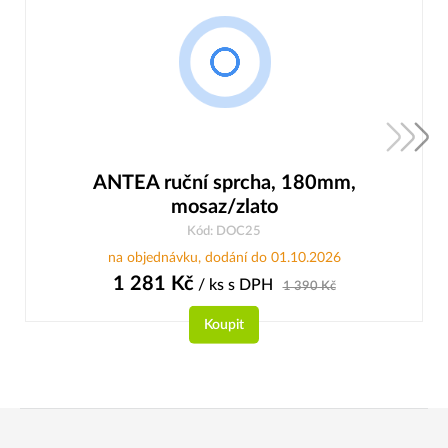
ANTEA ruční sprcha, 180mm,
mosaz/zlato
Kód: DOC25
na objednávku, dodání do 01.10.2026
1 281
Kč
/ ks
s DPH
1 390
Kč
Koupit