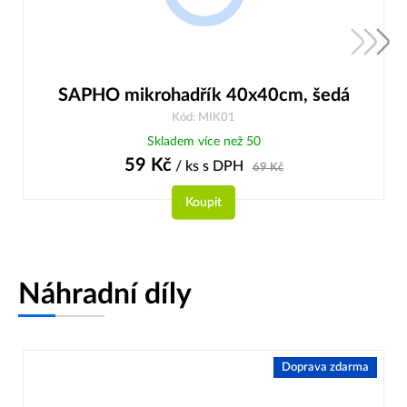
SAPHO mikrohadřík 40x40cm, šedá
Kód: MIK01
Skladem více než 50
59
Kč
/ ks
s DPH
69
Kč
Koupit
Náhradní díly
Doprava zdarma