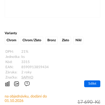
Varianty
Chrom
Chrom/Zlato
Bronz
Zlato
Nikl
DPH:
21%
Jednotka:
ks
Kód:
3315
EAN:
8590913859434
Záruka:
2 roky
Značka:
SAPHO
Sdílet
na objednávku, dodání do
01.10.2026
17 690
Kč