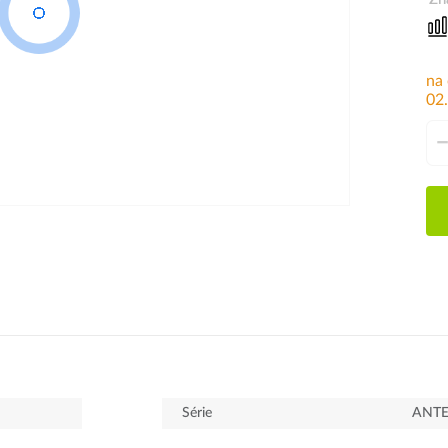
na
02
Série
ANT