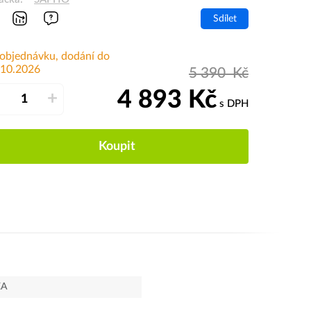
Sdílet
 objednávku, dodání do
.10.2026
5 390
Kč
4 893
Kč
–
+
s DPH
Koupit
EA