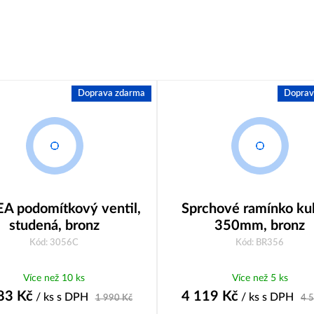
Doprava zdarma
Doprav
A podomítkový ventil,
Sprchové ramínko kul
studená, bronz
350mm, bronz
Kód: 3056C
Kód: BR356
Více než 10 ks
Více než 5 ks
83
Kč
4 119
Kč
/ ks
s DPH
/ ks
s DPH
1 990
Kč
4 