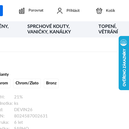
Porovnat
Přihlásit
Košík
ĚNY,
SPRCHOVÉ KOUTY,
TOPENÍ,
VANIČKY, KANÁLKY
VĚTRÁNÍ
ianty
hrom
Chrom/Zlato
Bronz
H:
21%
dnotka:
ks
d:
DEVIN26
N:
8024587002631
ruka:
6 let
ačka:
SAPHO