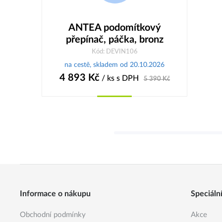
ANTEA podomítkový
přepínač, páčka, bronz
Kód: DEVIN106
na cestě, skladem od 20.10.2026
4 893
Kč
/ ks
s DPH
5 390
Kč
Koupit
Informace o nákupu
Speciáln
Obchodní podmínky
Akce