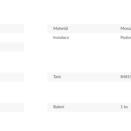
Materiál
Mosa
Instalace
Podo
Taric
8481
Balení
1
ks