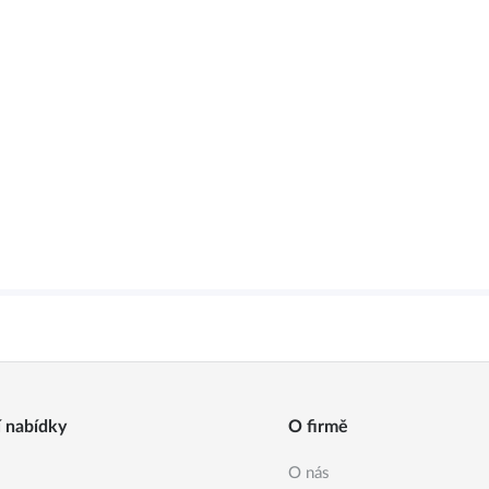
í nabídky
O firmě
O nás