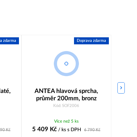
a zdarma
Doprava zdarma
até,
ANTEA hlavová sprcha,
Výv
průměr 200mm, bronz
Kód: SOF2006
Více než 5 ks
5 409
Kč
67
/ ks
s DPH
590
Kč
6 790
Kč