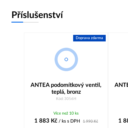
Příslušenství
Doprava zdarma
ANTEA podomítkový ventil,
ANTE
teplá, bronz
Kód: 3056H
Více než 10 ks
1 883
Kč
1 8
/ ks
s DPH
1 990
Kč