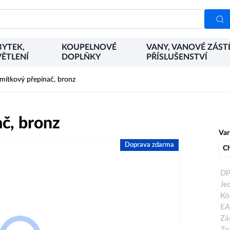
YTEK,
KOUPELNOVÉ
VANY, VANOVÉ ZÁST
ĚTLENÍ
DOPLŇKY
PŘÍSLUŠENSTVÍ
ítkový přepínač, bronz
č, bronz
Var
Doprava zdarma
C
DP
Je
Kó
EA
Zá
Zn