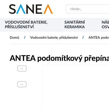
VODOVODNÍ BATERIE,
SANITÁRNÍ
NÁB
PŘÍSLUŠENSTVÍ
KERAMIKA
OSV
/
/
Domů
Vodovodní baterie, příslušenství
ANTEA podom
ANTEA podomítkový přepína