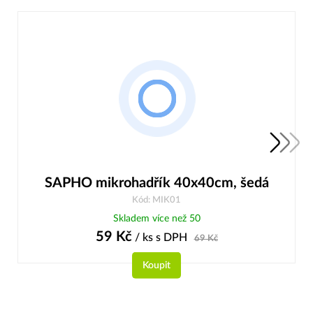
SAPHO mikrohadřík 40x40cm, šedá
Kód: MIK01
Skladem více než 50
59
Kč
/ ks
s DPH
69
Kč
Koupit