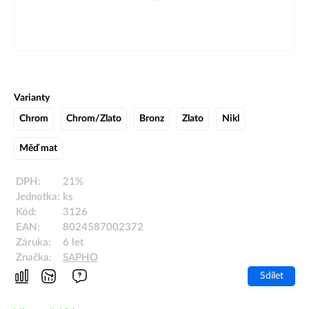
Varianty
Chrom
Chrom/Zlato
Bronz
Zlato
Nikl
Měď mat
DPH:
21%
Jednotka:
ks
Kód:
3126
EAN:
8024587002372
Záruka:
6 let
Značka:
SAPHO
Sdílet