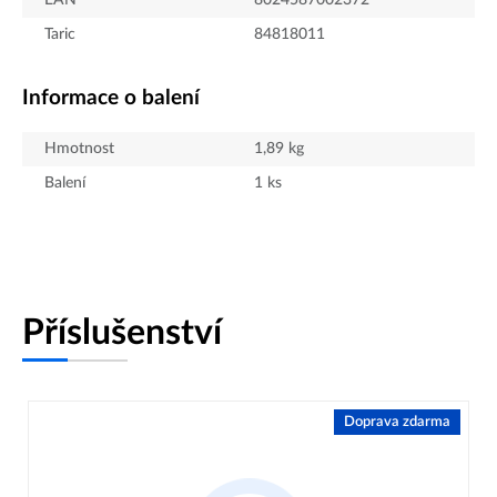
EAN
8024587002372
Taric
84818011
Informace o balení
Hmotnost
1,89
kg
Balení
1
ks
Příslušenství
Doprava zdarma