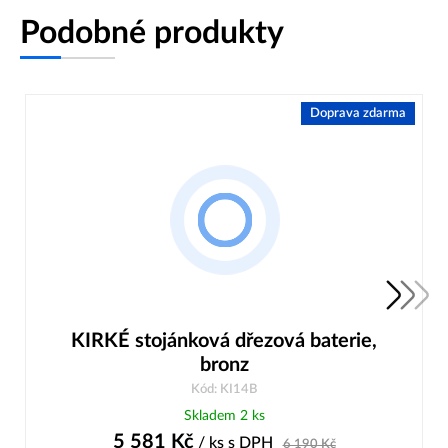
Podobné produkty
Doprava zdarma
KIRKÉ stojánková dřezová baterie,
bronz
Kód: KI14B
Skladem 2 ks
5 581
Kč
/ ks
s DPH
6 190
Kč