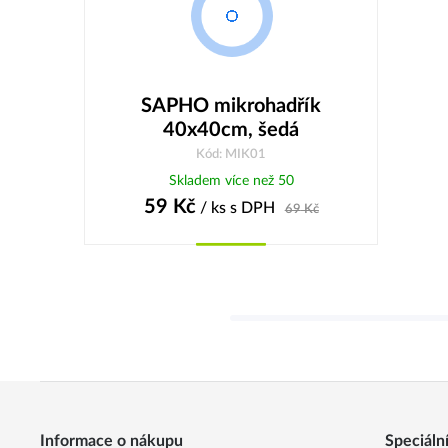
SAPHO mikrohadřík
40x40cm, šedá
Kód: MIK01
Skladem více než 50
59
Kč
/ ks
s DPH
69
Kč
Koupit
Informace o nákupu
Speciáln