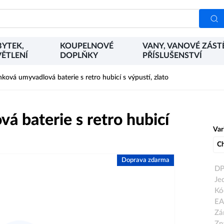
YTEK,
KOUPELNOVÉ
VANY, VANOVÉ ZÁST
ĚTLENÍ
DOPLŇKY
PŘÍSLUŠENSTVÍ
ová umyvadlová baterie s retro hubicí s výpustí, zlato
 baterie s retro hubicí
Var
C
Doprava zdarma
DP
Je
Kó
EA
Zá
Zn