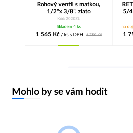
Rohový ventil s matkou,
RET
1/2"x 3/8", zlato
5/4
Kód: 2020ZL
Skladem 4 ks
na ob
1 565
Kč
1 7
/ ks
s DPH
1 750
Kč
Koupit
Mohlo by se vám hodit