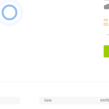
na
03
Série
ANT