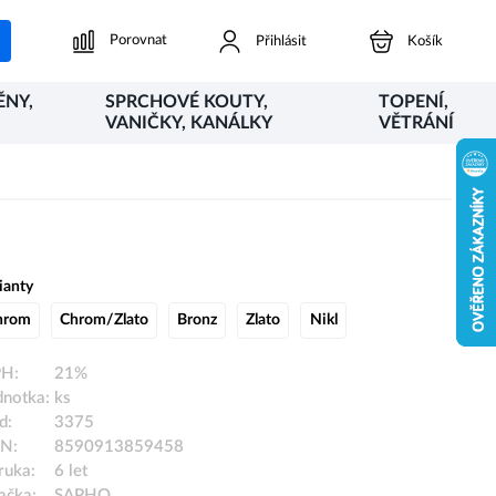
Porovnat
Přihlásit
Košík
ĚNY,
SPRCHOVÉ KOUTY,
TOPENÍ,
VANIČKY, KANÁLKY
VĚTRÁNÍ
ianty
hrom
Chrom/Zlato
Bronz
Zlato
Nikl
H:
21%
dnotka:
ks
d:
3375
N:
8590913859458
ruka:
6 let
ačka:
SAPHO