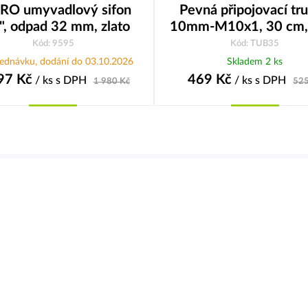
RO umyvadlový sifon
Pevná připojovací tr
", odpad 32 mm, zlato
10mm-M10x1, 30 cm, 
Kód: 9595
Kód: TUB35
jednávku, dodání do 03.10.2026
Skladem 2 ks
97
Kč
469
Kč
/ ks
s DPH
/ ks
s DPH
1 980
Kč
52
Koupit
Koupit