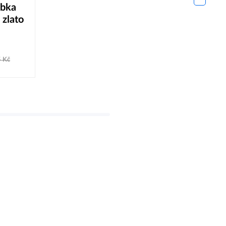
ubka
zlato
5
Kč