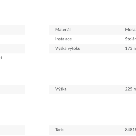
Materiál
Mosa
Instalace
Stojá
Výška výtoku
173
tí
Výška
225
Taric
8481