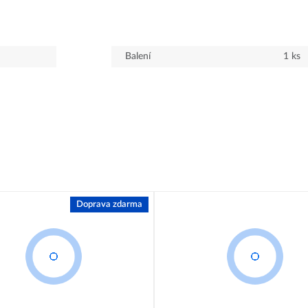
Balení
1
ks
Doprava zdarma