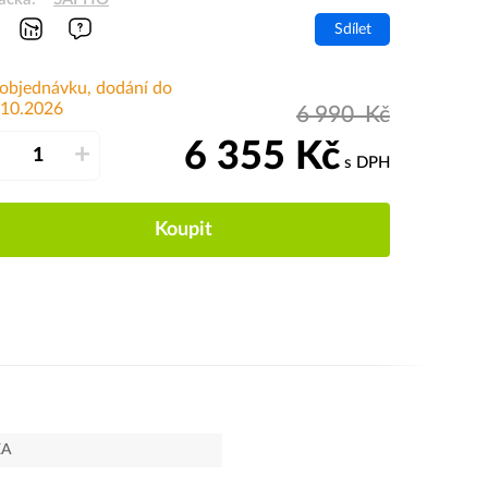
Sdílet
 objednávku, dodání do
.10.2026
6 990
Kč
6 355
Kč
–
+
s DPH
Koupit
EA