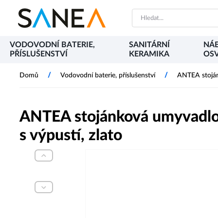
VODOVODNÍ BATERIE,
SANITÁRNÍ
NÁB
PŘÍSLUŠENSTVÍ
KERAMIKA
OSV
/
/
Domů
Vodovodní baterie, příslušenství
ANTEA stojánk
ANTEA stojánková umyvadlová
s výpustí, zlato