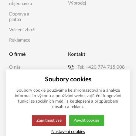
Výprodej
objednávka
Doprava a
platba
Vrácení zboží
Reklamace
O firmě
Kontakt
O nás
Tel:
+420 774 715 008
Kontakty
E-mail:
info@sanea.cz
Soubory cookies
Soubory cookie používáme ke shromažďování a analýze
informací o výkonu a používání webu, zajištění fungování
Možnosti platby
funkcí ze sociálních médií a ke zlepšení a přizpůsobení
obsahu a reklam.
Zamítnout vše
Povolit cookies
Tato stránka používá soubory cookies.
Zásady ochrany
Nastavení cookies
Klikněte pro více informací.
osobních údajů