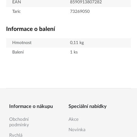
EAN
8590913807282
Taric
73269050
Informace o balení
Hmotnost
0,11
kg
Balení
1
ks
Informace o nákupu
Speciální nabídky
Obchodní
Akce
podmínky
Novinka
Rychlá