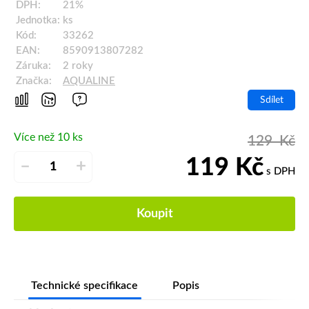
DPH:
21%
Jednotka:
ks
Kód:
33262
EAN:
8590913807282
Záruka:
2 roky
Značka:
AQUALINE
Sdílet
Více než 10 ks
129
Kč
119
Kč
–
+
s DPH
Koupit
Technické specifikace
Popis