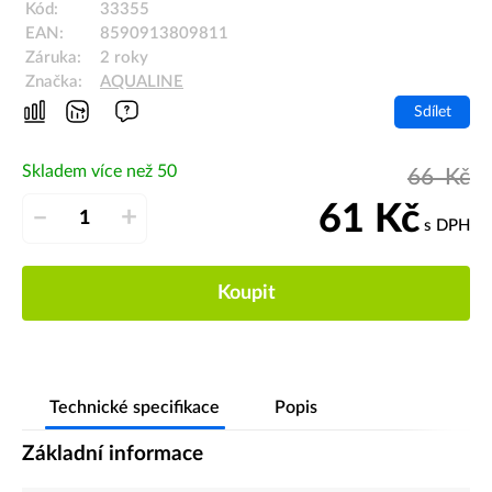
Kód:
33355
EAN:
8590913809811
Záruka:
2 roky
Značka:
AQUALINE
Sdílet
Skladem více než 50
66
Kč
61
Kč
–
+
s DPH
Koupit
Technické specifikace
Popis
Základní informace