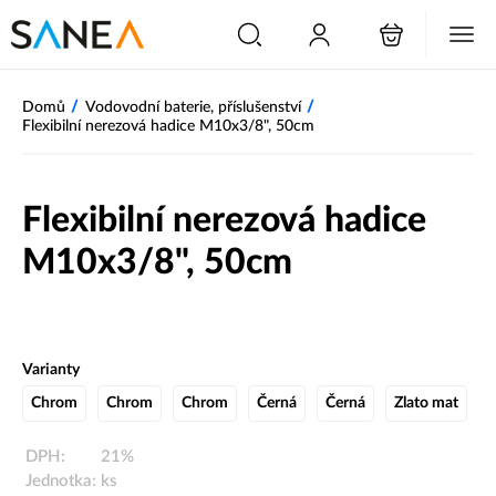
/
/
Domů
Vodovodní baterie, příslušenství
Flexibilní nerezová hadice M10x3/8", 50cm
Flexibilní nerezová hadice
M10x3/8", 50cm
Varianty
Chrom
Chrom
Chrom
Černá
Černá
Zlato mat
DPH:
21%
Jednotka:
ks