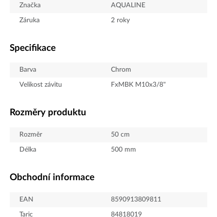
Značka
AQUALINE
Záruka
2 roky
Specifikace
Barva
Chrom
Velikost závitu
FxMBK M10x3/8"
Rozměry produktu
Rozměr
50 cm
Délka
500
mm
Obchodní informace
EAN
8590913809811
Taric
84818019